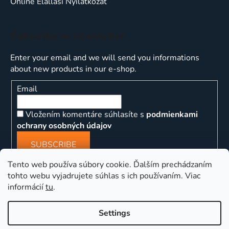
Online Elállási Nyilatkozat
Subscribe to newsletter
Enter your email and we will send you informations
about new products in our e-shop.
Email
Vložením komentáre súhlasíte s
podmienkami
ochrany osobných údajov
SUBSCRIBE
Tento web používa súbory cookie. Ďalším prechádzaním
tohto webu vyjadrujete súhlas s ich používaním. Viac
informácií
tu
.
ns
Settings