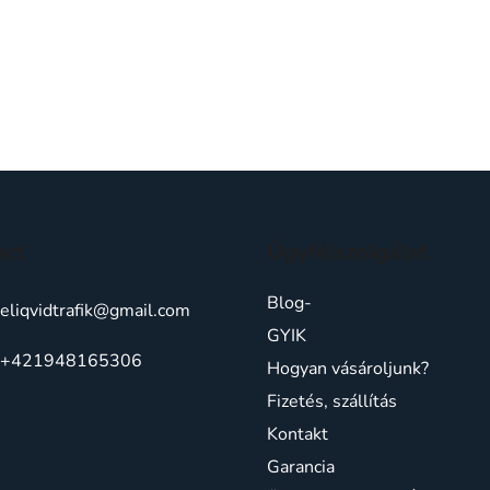
act
Ügyfélszolgálat
Blog-
eliqvidtrafik
@
gmail.com
GYIK
+421948165306
Hogyan vásároljunk?
Fizetés, szállítás
Kontakt
Garancia