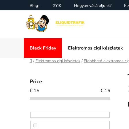
Skip
Blog-
GYIK
Hogyan vásároljunk?
Fiz
to
content
Black Friday
Elektromos cigi készletek
Home
/
Elektromos cigi készletek
/
Eldobható elektromos cig
S
i
Price
d
€
15
€
16
e
b
a
r