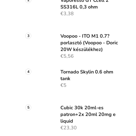
Vaporesso GT Ccell 2
SS316L 0,3 ohm
€3,38
Voopoo - ITO M1 0.7?
porlasztó (Voopoo - Doric
20W készülékhez)
€5,56
Tornado Skylin 0.6 ohm
tank
€5
Cubic 30k 20ml-es
patron+2x 20ml 20mg e
liquid
€23,30