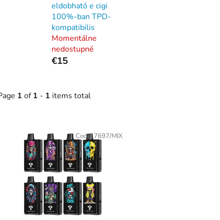
eldobható e cigi
100%-ban TPD-
kompatibilis
Momentálne
nedostupné
€15
Page
1
of
1
-
1
items total
L
Code:
7697/MIX
s
t
o
f
p
r