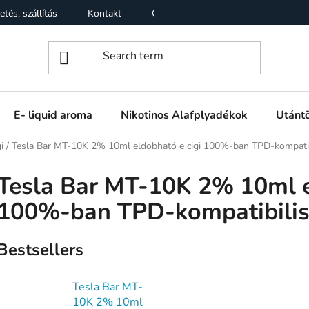
etés, szállítás
Kontakt
Garancia
Üzleti feltételek (ÁS
E- liquid aroma
Nikotinos Alafplyadékok
Utántö
i
/
Tesla Bar MT-10K 2% 10ml eldobható e cigi 100%-ban TPD-kompatib
Tesla Bar MT-10K 2% 10ml e
100%-ban TPD-kompatibili
Bestsellers
Tesla Bar MT-
10K 2% 10ml