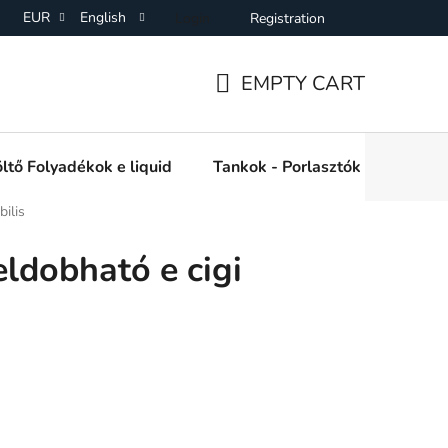
EUR
English
Login
Registration
ZF)
Adatkezelési Tájékoztató
Elállás a Vásárlástol
Onl
EMPTY CART
SHOPPING
CART
ltő Folyadékok e liquid
Tankok - Porlasztók
Kiegé
ilis
ldobható e cigi
s