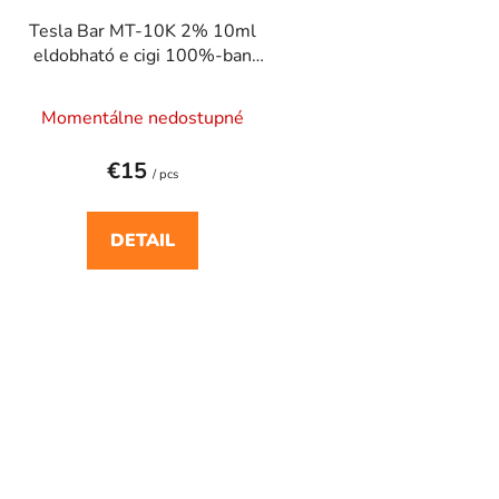
o
Tesla Bar MT-10K 2% 10ml
d
eldobható e cigi 100%-ban
u
TPD-kompatibilis
The
c
Momentálne nedostupné
t
average
s
product
€15
/ pcs
rating
is
DETAIL
5,0
out
of
L
5
i
stars.
s
t
i
n
g