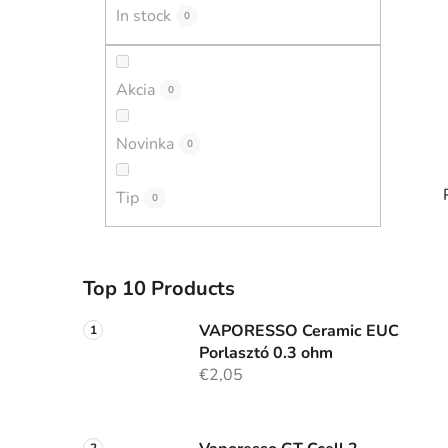
In stock
0
Akcia
0
Novinka
0
Tip
0
i
Top 10 Products
VAPORESSO Ceramic EUC
Porlasztó 0.3 ohm
€2,05