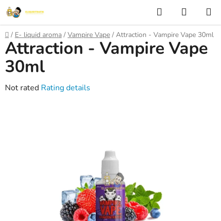
Skip
Search
SHOPP
to
CART
content
Home
/
E- liquid aroma
/
Vampire Vape
/
Attraction - Vampire Vape 30ml
Attraction - Vampire Vape
30ml
The
Not rated
Rating details
average
product
rating
is
0,0
out
of
5
stars.