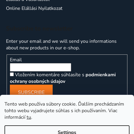
Online Elállási Nyilatkozat
Subscribe to newsletter
Enter your email and we will send you informations
about new products in our e-shop.
Email
Vložením komentáre súhlasíte s
podmienkami
ochrany osobných údajov
SUBSCRIBE
Tento web používa súbory cookie. Ďalším prechádzaním
tohto webu vyjadrujete súhlas s ich používaním. Viac
informácií
tu
.
ns
Settings