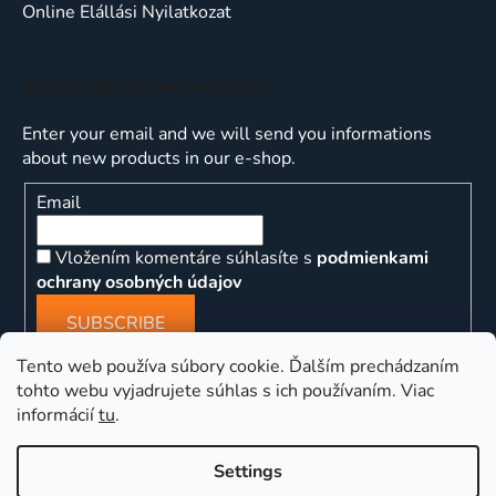
Online Elállási Nyilatkozat
Subscribe to newsletter
Enter your email and we will send you informations
about new products in our e-shop.
Email
Vložením komentáre súhlasíte s
podmienkami
ochrany osobných údajov
SUBSCRIBE
Tento web používa súbory cookie. Ďalším prechádzaním
tohto webu vyjadrujete súhlas s ich používaním. Viac
informácií
tu
.
ns
Settings