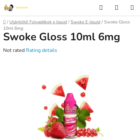
Skip
Search
SHOPP
to
CART
content
Home
/
Utántöltő Folyadékok e liquid
/
Swoke E-liquid
/
Swoke Gloss
10ml 6mg
Swoke Gloss 10ml 6mg
The
Not rated
Rating details
average
product
rating
is
0,0
out
of
5
stars.