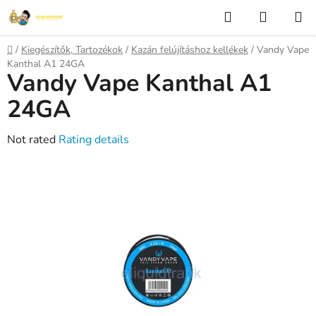
Skip
Search
SHOPP
to
CART
content
Home
/
Kiegészítők, Tartozékok
/
Kazán felújításhoz kellékek
/
Vandy Vape
Kanthal A1 24GA
Vandy Vape Kanthal A1
24GA
The
Not rated
Rating details
average
product
rating
is
0,0
out
of
5
stars.