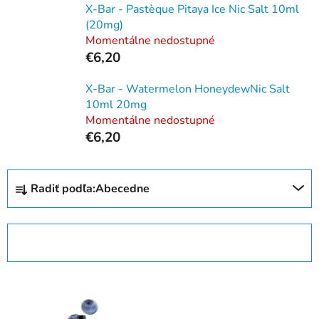
X-Bar - Pastèque Pitaya Ice Nic Salt 10ml
(20mg)
Momentálne nedostupné
€6,20
X-Bar - Watermelon HoneydewNic Salt
10ml 20mg
Momentálne nedostupné
€6,20
R
Radiť podľa:
Abecedne
a
d
e
OTVORIŤ FILTER
n
i
V
e
ý
p