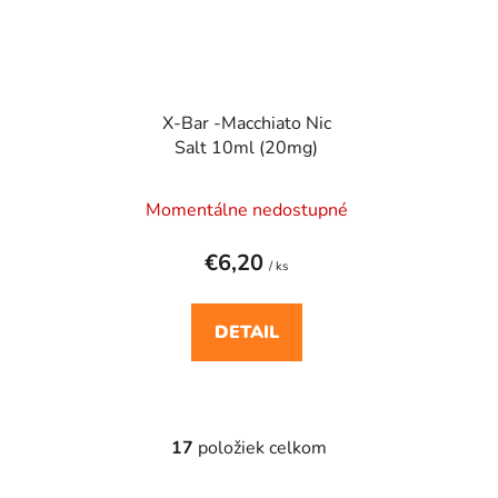
X-Bar -Macchiato Nic
Salt 10ml (20mg)
Momentálne nedostupné
€6,20
/ ks
DETAIL
17
položiek celkom
O
v