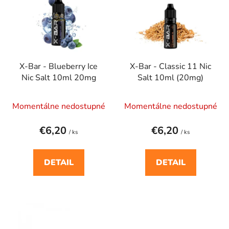
p
r
i
o
s
d
p
u
r
k
X-Bar - Blueberry Ice
X-Bar - Classic 11 Nic
o
t
Nic Salt 10ml 20mg
Salt 10ml (20mg)
d
o
u
v
Momentálne nedostupné
Momentálne nedostupné
k
t
€6,20
€6,20
o
/ ks
/ ks
v
DETAIL
DETAIL