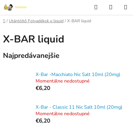
Prejsť
Hľadať
NÁKUP
na
KOŠÍK
obsah
Domov
/
Utántöltő Folyadékok e liquid
/
X-BAR liquid
X-BAR liquid
Najpredávanejšie
X-Bar -Macchiato Nic Salt 10ml (20mg)
Momentálne nedostupné
€6,20
X-Bar - Classic 11 Nic Salt 10ml (20mg)
Momentálne nedostupné
€6,20