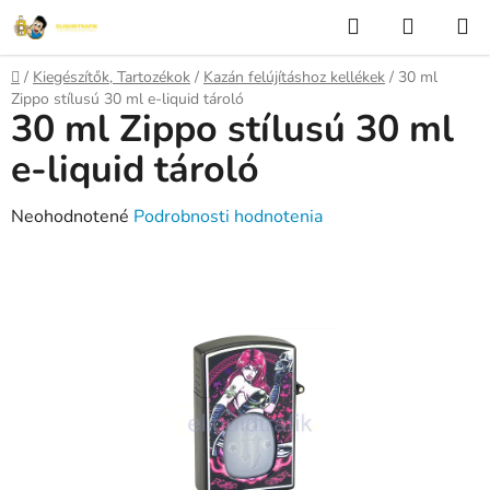
Prejsť
Hľadať
NÁKUP
na
KOŠÍK
obsah
Domov
/
Kiegészítők, Tartozékok
/
Kazán felújításhoz kellékek
/
30 ml
Zippo stílusú 30 ml e-liquid tároló
30 ml Zippo stílusú 30 ml
e-liquid tároló
Priemerné
Neohodnotené
Podrobnosti hodnotenia
hodnotenie
produktu
je
0,0
z
5
hviezdičiek.