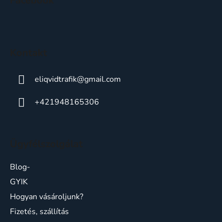
Facebook
p
ä
t
i
Kontakt
e
eliqvidtrafik
@
gmail.com
+421948165306
Ügyfélszolgálat
Blog-
GYIK
Hogyan vásároljunk?
Fizetés, szállítás