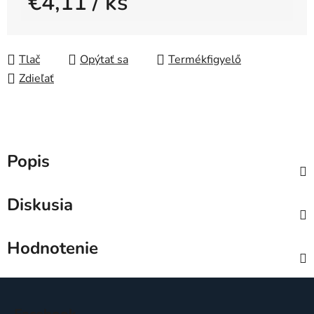
€4,11
/ ks
Jednotková cena:
Tlač
Opýtať sa
Zdieľať
Popis
Diskusia
Hodnotenie
Z
á