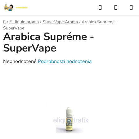
Prejsť
Hľadať
NÁKUP
na
KOŠÍK
obsah
Domov
/
E- liquid aroma
/
SuperVape Aroma
/
Arabica Supréme -
SuperVape
Arabica Supréme -
SuperVape
Priemerné
Neohodnotené
Podrobnosti hodnotenia
hodnotenie
produktu
je
0,0
z
5
hviezdičiek.