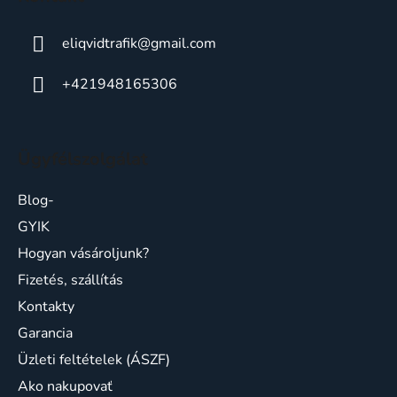
e
eliqvidtrafik
@
gmail.com
+421948165306
Ügyfélszolgálat
Blog-
GYIK
Hogyan vásároljunk?
Fizetés, szállítás
Kontakty
Garancia
Üzleti feltételek (ÁSZF)
Ako nakupovať