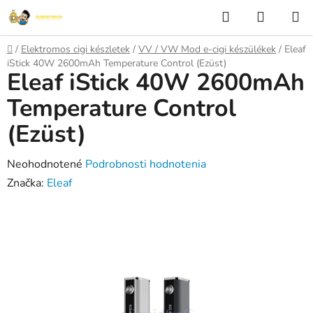
Prejsť
Hľadať
NÁKUP
na
KOŠÍK
obsah
Domov
/
Elektromos cigi készletek
/
VV / VW Mod e-cigi készülékek
/
Eleaf
iStick 40W 2600mAh Temperature Control (Ezüst)
Eleaf iStick 40W 2600mAh
Temperature Control
(Ezüst)
Priemerné
Neohodnotené
Podrobnosti hodnotenia
hodnotenie
Značka:
Eleaf
produktu
je
0,0
z
5
hviezdičiek.