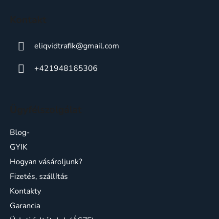
i
Kontakt
e
eliqvidtrafik
@
gmail.com
+421948165306
Ügyfélszolgálat
Blog-
GYIK
Hogyan vásároljunk?
Fizetés, szállítás
Kontakty
Garancia