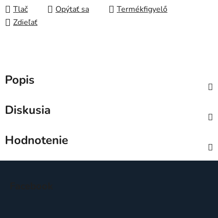
Tlač
Opýtať sa
Zdieľať
Popis
Diskusia
Hodnotenie
Z
á
Facebook
p
ä
t