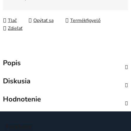
Jednotková cena:
Tlač
Opýtať sa
Zdieľať
Popis
Diskusia
Hodnotenie
Z
á
Facebook
p