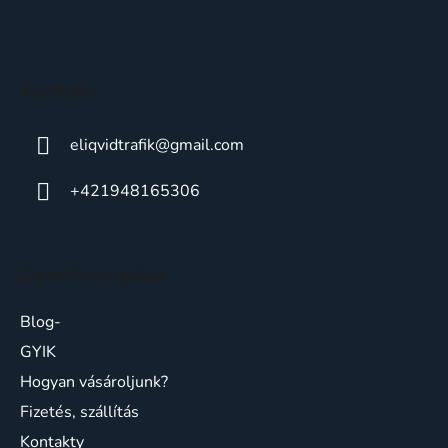
ä
t
i
Kontakt
e
eliqvidtrafik
@
gmail.com
+421948165306
Ügyfélszolgálat
Blog-
GYIK
Hogyan vásároljunk?
Fizetés, szállítás
Kontakty