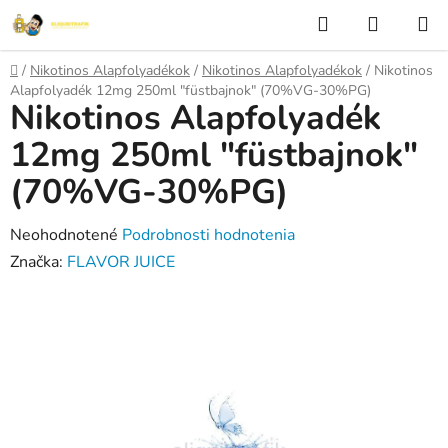
Prejsť
Hľadať
NÁKUP
na
KOŠÍK
obsah
Domov
/
Nikotinos Alapfolyadékok
/
Nikotinos Alapfolyadékok
/
Nikotinos
Alapfolyadék 12mg 250ml "füstbajnok" (70%VG-30%PG)
Nikotinos Alapfolyadék
12mg 250ml "füstbajnok"
(70%VG-30%PG)
Priemerné
Neohodnotené
Podrobnosti hodnotenia
hodnotenie
Značka:
FLAVOR JUICE
produktu
je
0,0
z
5
hviezdičiek.