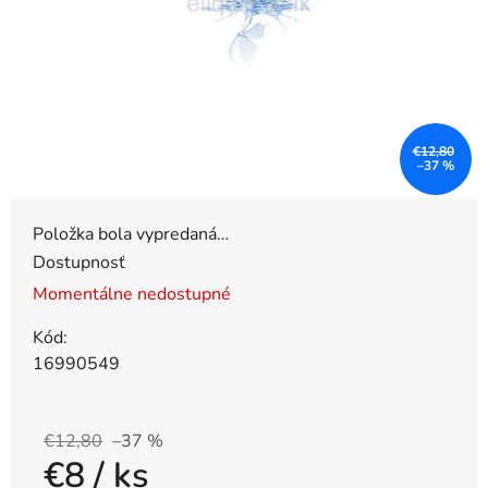
€12,80
–37 %
Položka bola vypredaná…
Dostupnosť
Momentálne nedostupné
Kód:
16990549
€12,80
–37 %
€8
/ ks