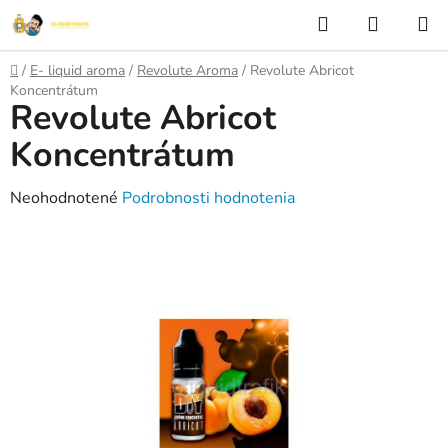
Prejsť
Hľadať
NÁKUP
na
KOŠÍK
obsah
Domov
/
E- liquid aroma
/
Revolute Aroma
/
Revolute Abricot
Koncentrátum
Revolute Abricot
Koncentrátum
Priemerné
Neohodnotené
Podrobnosti hodnotenia
hodnotenie
produktu
je
0,0
z
5
hviezdičiek.