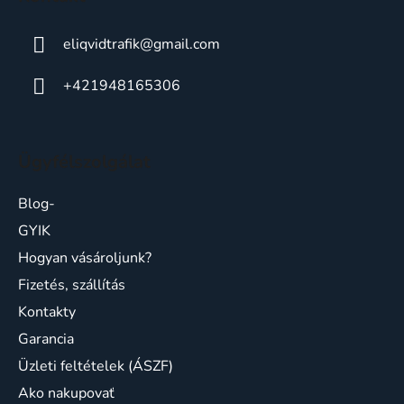
e
eliqvidtrafik
@
gmail.com
+421948165306
Ügyfélszolgálat
Blog-
GYIK
Hogyan vásároljunk?
Fizetés, szállítás
Kontakty
Garancia
Üzleti feltételek (ÁSZF)
Ako nakupovať