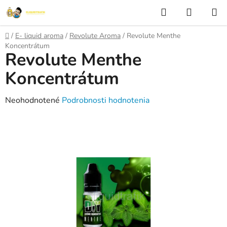
Prejsť
Hľadať
NÁKUP
na
KOŠÍK
obsah
Domov
/
E- liquid aroma
/
Revolute Aroma
/
Revolute Menthe
Koncentrátum
Revolute Menthe
Koncentrátum
Priemerné
Neohodnotené
Podrobnosti hodnotenia
hodnotenie
produktu
je
0,0
z
5
hviezdičiek.