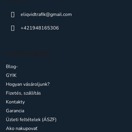
e
eliqvidtrafik
@
gmail.com
+421948165306
Ügyfélszolgálat
Blog-
GYIK
Hogyan vásároljunk?
Fizetés, szállítás
Kontakty
Garancia
Üzleti feltételek (ÁSZF)
Ako nakupovať