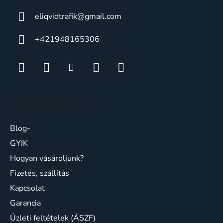
i
s
eliqvidtrafik
@
gmail.com
t
ă
+421948165306
r
i
l
o
r
Ügyfélszolgálat
Blog-
GYIK
Hogyan vásároljunk?
Fizetés, szállítás
Kapcsolat
Garancia
Üzleti feltételek (ÁSZF)