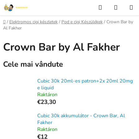
Treci
Căutare
COŞ
la
DE
conținut
Acasă
/
Elektromos cigi készletek
/
Pod e cigi Készülékek
/
Crown Bar by
CUMPĂ
Al Fakher
Crown Bar by Al Fakher
Cele mai vândute
Cubic 30k 20ml-es patron+2x 20ml 20mg
e liquid
Raktáron
€23,30
Cubic 30k akkumulátor - Crown Bar, Al
Fakher
Raktáron
€12