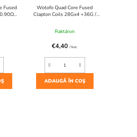
e Fused
Wotofo Quad Core Fused
 0.90Ω
Clapton Coils 28Gx4 +36G /
0.26Ω(10pcs)
Raktáron
€4,40
/ buc.
OŞ
ADAUGĂ ÎN COŞ