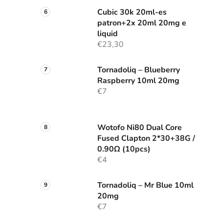
Cubic 30k 20ml-es
patron+2x 20ml 20mg e
liquid
€23,30
Tornadoliq – Blueberry
Raspberry 10ml 20mg
€7
Wotofo Ni80 Dual Core
Fused Clapton 2*30+38G /
0.90Ω (10pcs)
€4
Tornadoliq – Mr Blue 10ml
20mg
€7