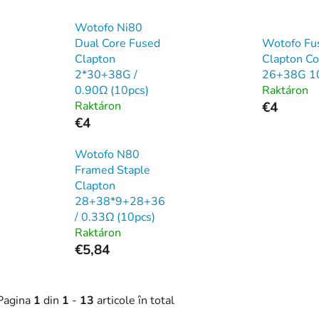
Wotofo Ni80
Dual Core Fused
Wotofo Fu
Clapton
Clapton Co
2*30+38G /
26+38G 1
0.90Ω (10pcs)
Raktáron
Raktáron
€4
€4
Wotofo N80
Framed Staple
Clapton
28+38*9+28+36
/ 0.33Ω (10pcs)
Raktáron
€5,84
Pagina
1
din
1
-
13
articole în total