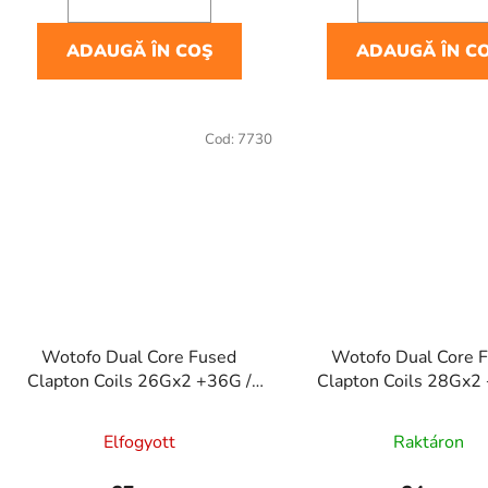
ADAUGĂ ÎN COŞ
ADAUGĂ ÎN C
Cod:
7730
Wotofo Dual Core Fused
Wotofo Dual Core 
Clapton Coils 26Gx2 +36G /
Clapton Coils 28Gx2
0.28Ω(10pcs)
0.62Ω(10pcs)
Elfogyott
Raktáron