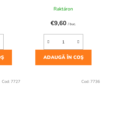
Raktáron
€9,60
/ buc.
OŞ
ADAUGĂ ÎN COŞ
Cod:
7727
Cod:
7736