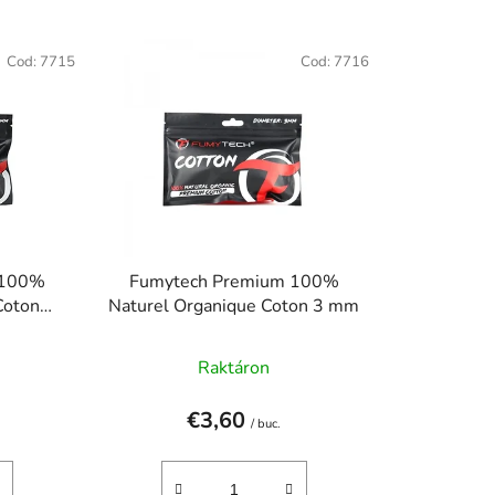
l
e
Cod:
7715
Cod:
7716
c
t
a
r
e
a
p
r
 100%
Fumytech Premium 100%
o
Coton
Naturel Organique Coton 3 mm
d
u
Raktáron
s
u
€3,60
/ buc.
l
u