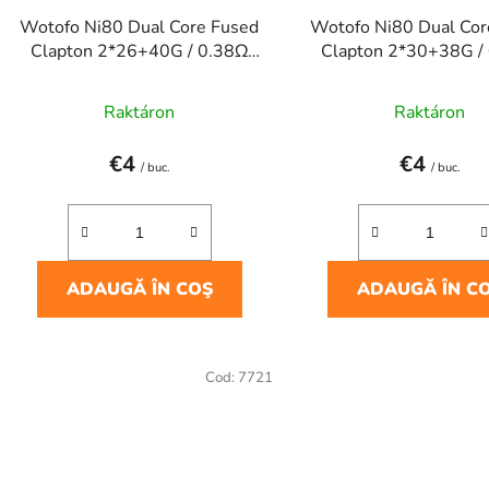
Wotofo Ni80 Dual Core Fused
Wotofo Ni80 Dual Cor
Clapton 2*26+40G / 0.38Ω
Clapton 2*30+38G /
(5pcs)
(10pcs)
Raktáron
Raktáron
€4
€4
/ buc.
/ buc.
ADAUGĂ ÎN COŞ
ADAUGĂ ÎN C
Cod:
7721