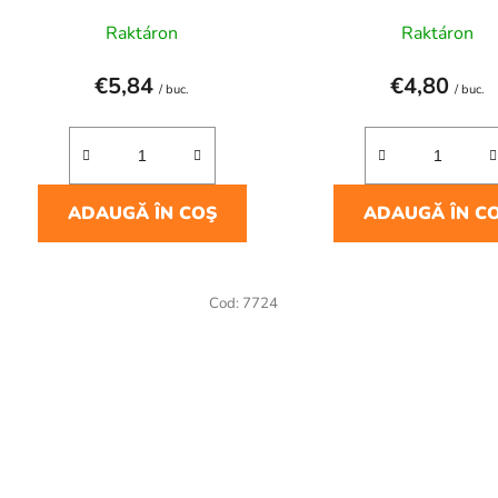
Raktáron
Raktáron
€5,84
€4,80
/ buc.
/ buc.
ADAUGĂ ÎN COŞ
ADAUGĂ ÎN C
Cod:
7724