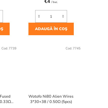
€4
/ buc.
OŞ
ADAUGĂ ÎN COŞ
Cod:
7739
Cod:
7745
 Fused
Wotofo Ni80 Alien Wires
 0.33Ω
3*30+38 / 0.50Ω (5pcs)