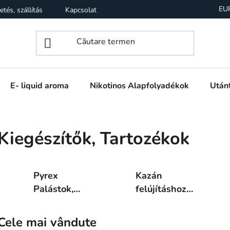
EU
etés, szállítás
Kapcsolat
Garancia
Üzleti feltételek (
E- liquid aroma
Nikotinos Alapfolyadékok
Utánt
Kiegészítők, Tartozékok
Pyrex
Kazán
Palástok,
felújításhoz
Üvegek
kellékek
Cele mai vândute