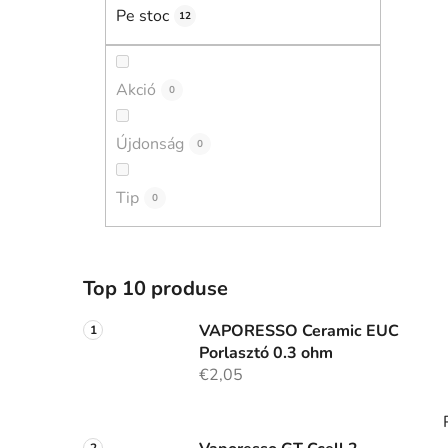
r
Pe stoc
12
a
l
ă
Akció
0
Újdonság
0
Tip
0
Top 10 produse
VAPORESSO Ceramic EUC
Porlasztó 0.3 ohm
€2,05