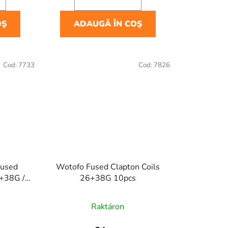
i
OŞ
ADAUGĂ ÎN COŞ
Cod:
7733
Cod:
7826
Fused
Wotofo Fused Clapton Coils
 +38G /
26+38G 10pcs
Raktáron