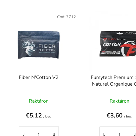
L
Cod:
7712
s
t
ă
p
r
o
d
Fiber N'Cotton V2
Fumytech Premium
u
Naturel Organique 
s
2.5mm
e
Raktáron
Raktáron
€5,12
€3,60
/ buc.
/ buc.