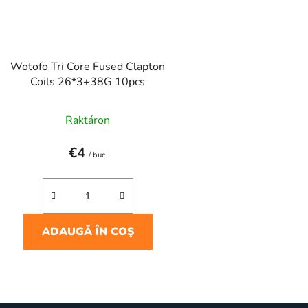
Wotofo Tri Core Fused Clapton
Coils 26*3+38G 10pcs
Raktáron
€4
/ buc.
ADAUGĂ ÎN COŞ
C
o