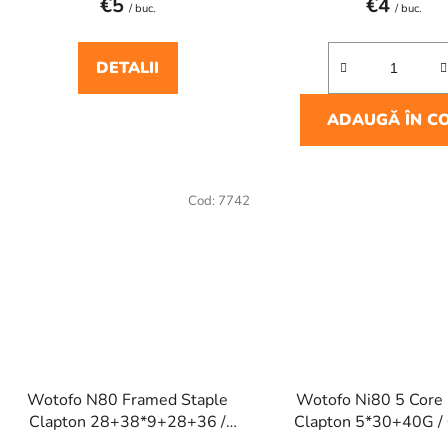
€5
€4
/ buc.
/ buc.
DETALII
ADAUGĂ ÎN C
Cod:
7742
Wotofo N80 Framed Staple
Wotofo Ni80 5 Core
Clapton 28+38*9+28+36 /
Clapton 5*30+40G /
0.33Ω (10pcs)
(5pcs)