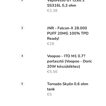
Vaporesso GT Ccell 2
SS316L 0,3 ohm
€3,38
i
JNR - Falcon-X 28.000
PUFF 20MG 100% TPD
Ready!
€28
Voopoo - ITO M1 0.7?
porlasztó (Voopoo - Doric
20W készülékhez)
€5,56
Tornado Skylin 0.6 ohm
tank
€5