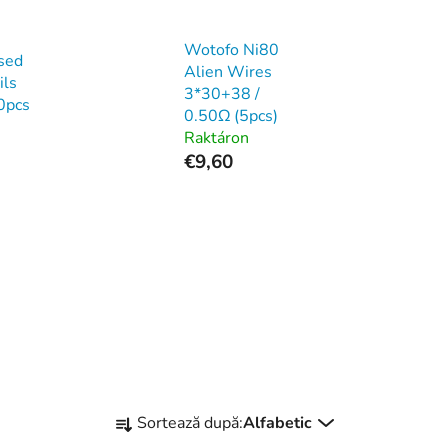
Wotofo Ni80
sed
Alien Wires
ils
3*30+38 /
0pcs
0.50Ω (5pcs)
Raktáron
€9,60
S
Sortează după:
Alfabetic
e