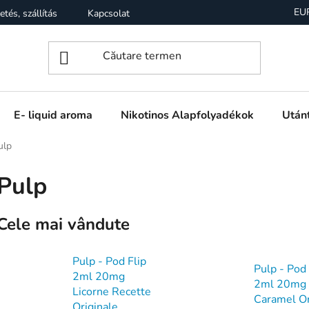
EU
etés, szállítás
Kapcsolat
Garancia
Üzleti feltételek (
E- liquid aroma
Nikotinos Alapfolyadékok
Utánt
ulp
Pulp
Cele mai vândute
Pulp - Pod Flip
Pulp - Pod 
2ml 20mg
2ml 20mg
Licorne Recette
Caramel Or
Originale