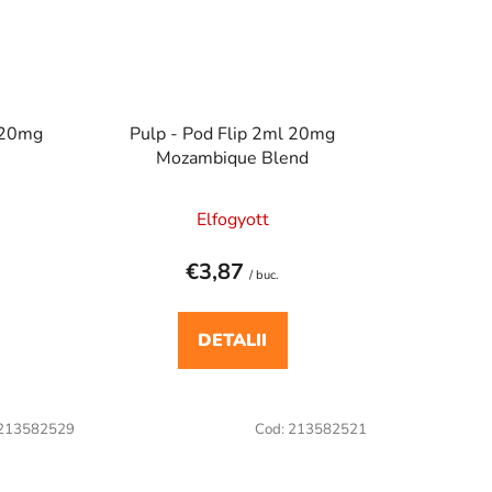
l 20mg
Pulp - Pod Flip 2ml 20mg
Mozambique Blend
Elfogyott
€3,87
/ buc.
DETALII
213582529
Cod:
213582521