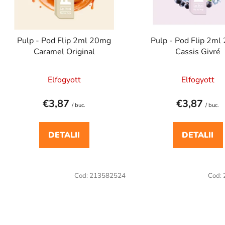
r
o
d
Pulp - Pod Flip 2ml 20mg
Pulp - Pod Flip 2m
u
Caramel Original
Cassis Givré
s
e
Elfogyott
Elfogyott
€3,87
€3,87
/ buc.
/ buc.
DETALII
DETALII
Cod:
213582524
Cod: