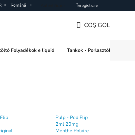
R
Română
Autentificare
Înregistrare
ÁSZF)
Adatkezelési Tájékoztató
Elállás a Vásárlástol
O
COŞ GOL
COŞ
DE
öltő Folyadékok e liquid
Tankok - Porlasztók
Kieg
CUMPĂRĂTURI
Flip
Pulp - Pod Flip
2ml 20mg
iginal
Menthe Polaire