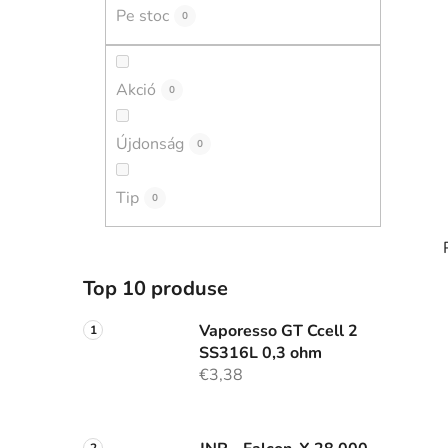
r
Pe stoc
0
a
l
ă
Akció
0
Újdonság
0
Tip
0
Top 10 produse
i
Vaporesso GT Ccell 2
SS316L 0,3 ohm
€3,38