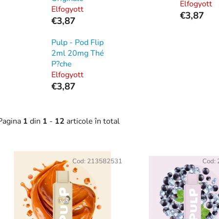
Elfogyott
Elfogyott
€3,87
€3,87
Pulp - Pod Flip
2ml 20mg Thé
P?che
Elfogyott
€3,87
Pagina
1
din
1
-
12
articole în total
L
Cod:
213582531
Cod:
s
t
ă
p