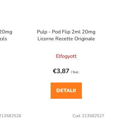
l 20mg
Pulp - Pod Flip 2ml 20mg
cés
Licorne Recette Originale
Elfogyott
€3,87
/ buc.
DETALII
213582526
Cod:
213582527