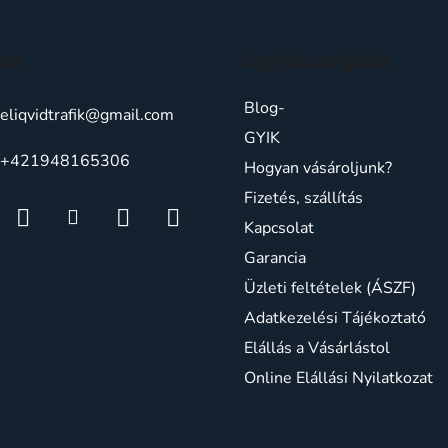
n
t
r
act
Ügyfélszolgálat
o
l
Blog-
u
eliqvidtrafik
@
gmail.com
l
GYIK
l
+421948165306
Hogyan vásároljunk?
i
Fizetés, szállítás
s
t
Kapcsolat
ă
Garancia
r
Üzleti feltételek (ÁSZF)
i
l
Adatkezelési Tájékoztató
o
Elállás a Vásárlástol
r
Online Elállási Nyilatkozat