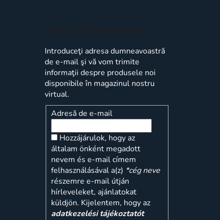
Abonare la newsletter
Introduceţi adresa dumneavoastră
de e-mail şi vă vom trimite
informaţii despre produsele noi
disponibile în magazinul nostru
virtual.
Adresă de e-mail
Hozzájárulok, hogy az
általam önként megadott
nevem és e-mail címem
felhasználásával a(z)
*cég neve
részemre e-mail útján
hírleveleket, ajánlatokat
küldjön. Kijelentem, hogy az
adatkezelési tájékoztatót