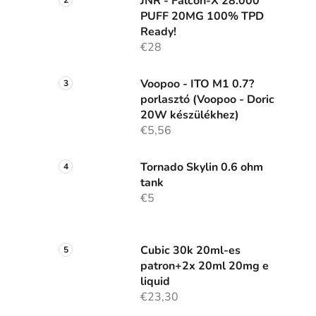
JNR - Falcon-X 28.000
PUFF 20MG 100% TPD
Ready!
€28
Voopoo - ITO M1 0.7?
porlasztó (Voopoo - Doric
20W készülékhez)
€5,56
Tornado Skylin 0.6 ohm
tank
€5
Cubic 30k 20ml-es
patron+2x 20ml 20mg e
liquid
€23,30