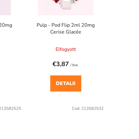
a
p
r
l 20mg
Pulp - Pod Flip 2ml 20mg
o
Cerise Glacée
d
u
Elfogyott
s
u
€3,87
/ buc.
l
u
DETALII
i
213582525
Cod:
213582532