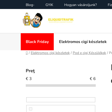
Treci
Blog-
GYIK
Hogyan vásároljunk?
Fiz
la
conținut
Black Friday
Elektromos cigi készletek
Acasă
/
Elektromos cigi készletek
/
Pod e cigi Készülékek
/
P
B
a
Preţ
r
€
3
€
6
ă
l
a
t
e