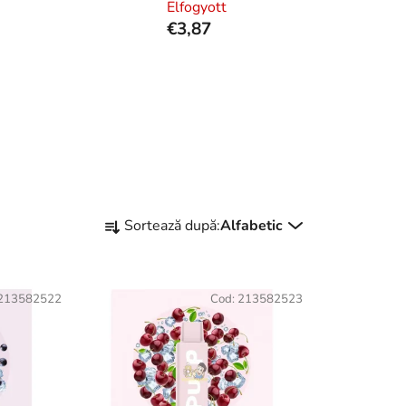
Elfogyott
€3,87
S
Sortează după:
Alfabetic
e
l
e
213582522
Cod:
213582523
c
t
a
r
e