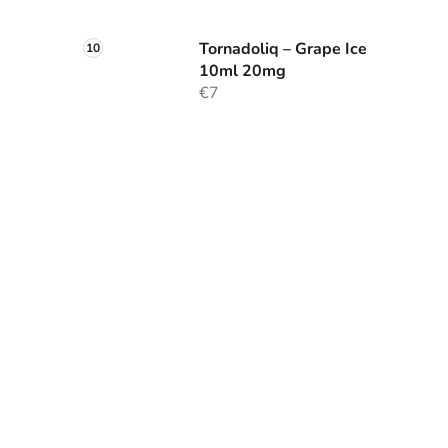
Tornadoliq – Grape Ice
10ml 20mg
€7