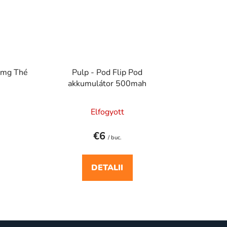
20mg Thé
Pulp - Pod Flip Pod
akkumulátor 500mah
Elfogyott
€6
/ buc.
DETALII