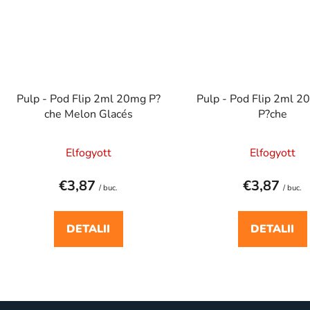
Pulp - Pod Flip 2ml 20mg P?
Pulp - Pod Flip 2ml 
che Melon Glacés
P?che
Elfogyott
Elfogyott
€3,87
€3,87
/ buc.
/ buc.
DETALII
DETALII
C
o