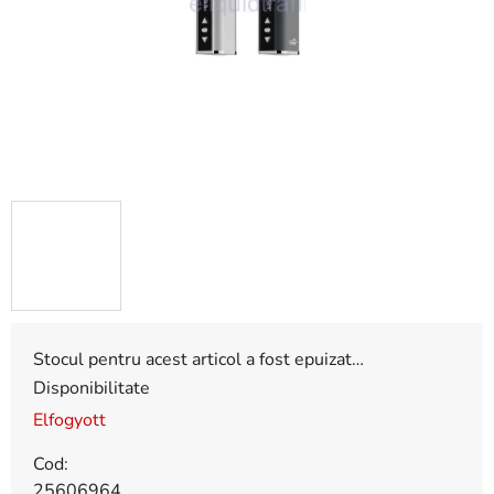
stele.
Stocul pentru acest articol a fost epuizat…
Disponibilitate
Elfogyott
Cod:
25606964