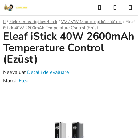
Treci
Căutare
COŞ
la
DE
conținut
Acasă
/
Elektromos cigi készletek
/
VV / VW Mod e-cigi készülékek
/
Eleaf
CUMPĂ
iStick 40W 2600mAh Temperature Control (Ezüst)
Eleaf iStick 40W 2600mAh
Temperature Control
(Ezüst)
Evaluarea
Neevaluat
Detalii de evaluare
medie
Marcă:
Eleaf
a
produsului
este
0,0
din
5