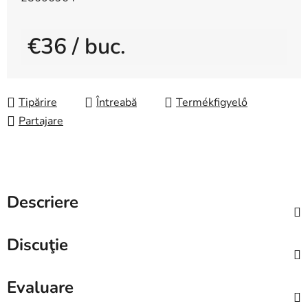
€36
/ buc.
Evaluare preţ:
Tipărire
Întreabă
Partajare
Descriere
Discuţie
Evaluare