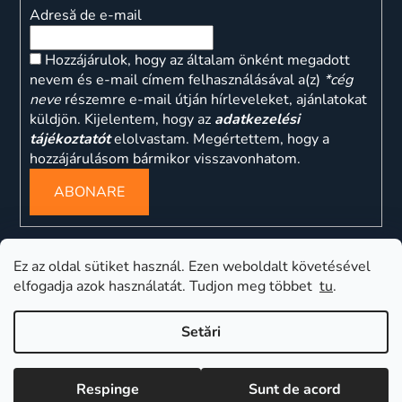
Adresă de e-mail
Hozzájárulok, hogy az általam önként megadott
nevem és e-mail címem felhasználásával a(z)
*cég
neve
részemre e-mail útján hírleveleket, ajánlatokat
küldjön. Kijelentem, hogy az
adatkezelési
tájékoztatót
elolvastam. Megértettem, hogy a
hozzájárulásom bármikor visszavonhatom.
ABONARE
Ez az oldal sütiket használ. Ezen weboldalt követésével
elfogadja azok használatát. Tudjon meg többet
tu
.
ns
Setări
Creat de Shoptet
Respinge
Sunt de acord
Drepturi de autor 2026
PARFÜME s.r.o
. Toate