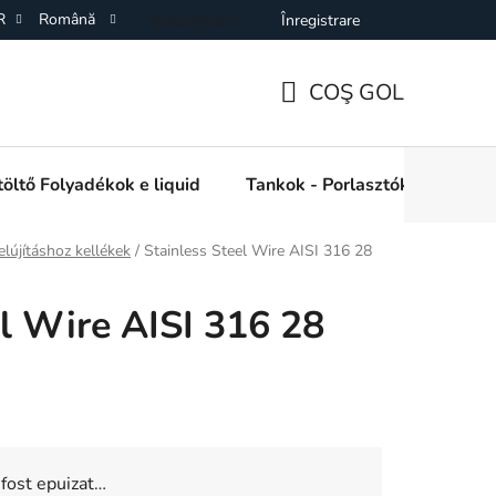
R
Română
Autentificare
Înregistrare
ÁSZF)
Adatkezelési Tájékoztató
Elállás a Vásárlástol
O
COŞ GOL
COŞ
DE
öltő Folyadékok e liquid
Tankok - Porlasztók
Kieg
CUMPĂRĂTURI
elújításhoz kellékek
/
Stainless Steel Wire AISI 316 28
el Wire AISI 316 28
 fost epuizat…