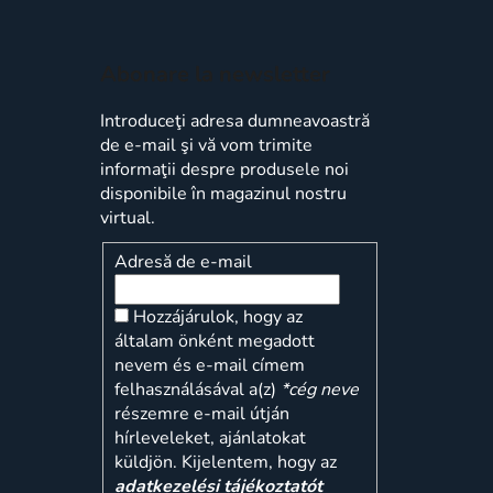
Abonare la newsletter
Introduceţi adresa dumneavoastră
de e-mail şi vă vom trimite
informaţii despre produsele noi
disponibile în magazinul nostru
virtual.
Adresă de e-mail
Hozzájárulok, hogy az
általam önként megadott
nevem és e-mail címem
felhasználásával a(z)
*cég neve
részemre e-mail útján
hírleveleket, ajánlatokat
küldjön. Kijelentem, hogy az
adatkezelési tájékoztatót