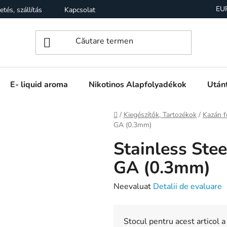
EU
etés, szállítás
Kapcsolat
Garancia
Üzleti feltételek (
E- liquid aroma
Nikotinos Alapfolyadékok
Utánt
Acasă
/
Kiegészítők, Tartozékok
/
Kazán f
GA (0.3mm)
Stainless Ste
GA (0.3mm)
Evaluarea
Neevaluat
Detalii de evaluare
medie
a
Stocul pentru acest articol a