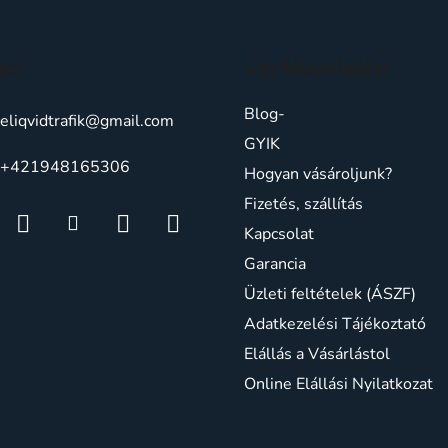
act
Ügyfélszolgálat
Blog-
eliqvidtrafik
@
gmail.com
GYIK
+421948165306
Hogyan vásároljunk?
Fizetés, szállítás
Kapcsolat
Garancia
Üzleti feltételek (ÁSZF)
Adatkezelési Tájékoztató
Elállás a Vásárlástol
Online Elállási Nyilatkozat