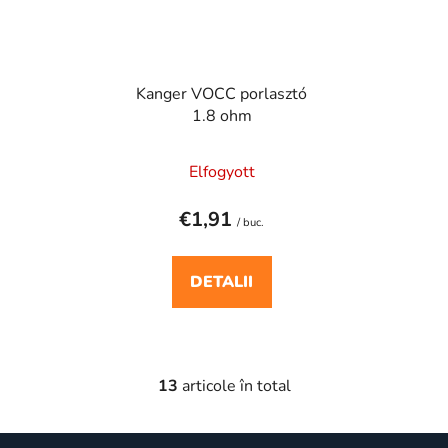
Kanger VOCC porlasztó
1.8 ohm
Elfogyott
€1,91
/ buc.
DETALII
13
articole în total
C
o
n
S