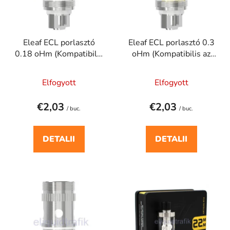
ă
r
p
e
r
a
Eleaf ECL porlasztó
Eleaf ECL porlasztó 0.3
o
p
0.18 oHm (Kompatibilis
oHm (Kompatibilis az
d
r
az alábbi tankokkal -
alábbi tankokkal - iJust
u
o
iJust)
2)
Elfogyott
Elfogyott
s
d
e
u
€2,03
€2,03
/ buc.
/ buc.
s
u
l
DETALII
DETALII
u
i