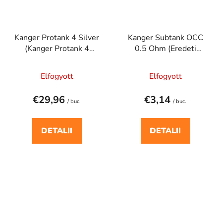
Kanger Protank 4 Silver
Kanger Subtank OCC
(Kanger Protank 4
0.5 Ohm (Eredeti
anyaga rozsdamentes
KangerTech termék.
acél, a)
Kangertech)
Elfogyott
Elfogyott
€29,96
€3,14
/ buc.
/ buc.
DETALII
DETALII