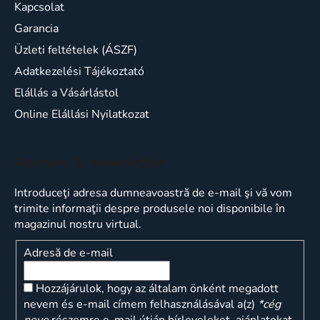
Kapcsolat
Garancia
Üzleti feltételek (ÁSZF)
Adatkezelési Tájékoztató
Elállás a Vásárlástol
Online Elállási Nyilatkozat
Abonare la newsletter
Introduceţi adresa dumneavoastră de e-mail şi vă vom
trimite informaţii despre produsele noi disponibile în
magazinul nostru virtual.
Adresă de e-mail
Hozzájárulok, hogy az általam önként megadott
nevem és e-mail címem felhasználásával a(z)
*cég
neve
részemre e-mail útján hírleveleket, ajánlatokat