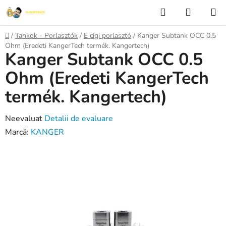
Treci
Căutare
COŞ
la
DE
conținut
Acasă
/
Tankok - Porlasztók
/
E cigi porlasztó
/
Kanger Subtank OCC 0.5
CUMPĂ
Ohm (Eredeti KangerTech termék. Kangertech)
Kanger Subtank OCC 0.5
Ohm (Eredeti KangerTech
termék. Kangertech)
Evaluarea
Neevaluat
Detalii de evaluare
medie
Marcă:
KANGER
a
produsului
este
0,0
din
5