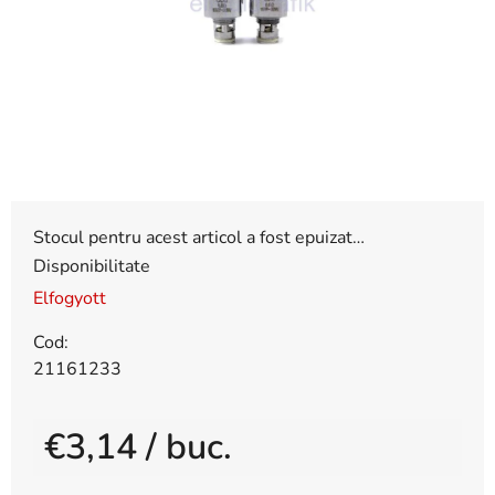
stele.
Stocul pentru acest articol a fost epuizat…
Disponibilitate
Elfogyott
Cod:
21161233
€3,14
/ buc.
Evaluare preţ: