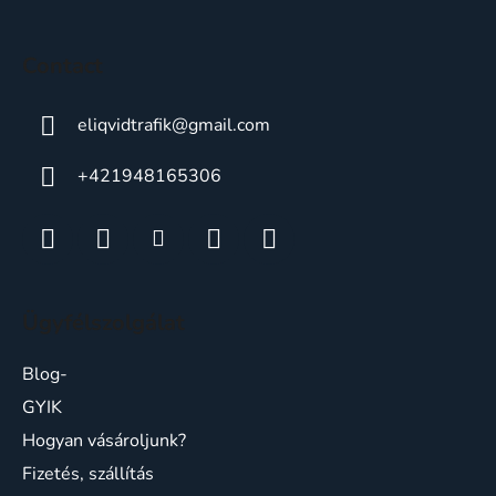
o
l
Contact
eliqvidtrafik
@
gmail.com
+421948165306
Ügyfélszolgálat
Blog-
GYIK
Hogyan vásároljunk?
Fizetés, szállítás