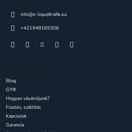
info
@
e-liquidtrafik.eu
+421948165306
Ügyfélszolgálat
Blog
GYIK
Hogyan vásároljunk?
Fizetés, szállítás
Kapcsolat
Garancia