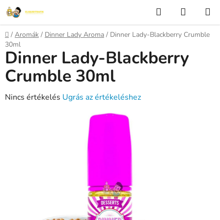
Ugrás
Keresés
KOSÁR
a
fő
Kezdőlap
/
Aromák
/
Dinner Lady Aroma
/
Dinner Lady-Blackberry Crumble
tartalomhoz
30ml
Dinner Lady-Blackberry
Crumble 30ml
A
Nincs értékelés
Ugrás az értékeléshez
termék
átlagos
értékelése
5-
ből
0,0
csillag.