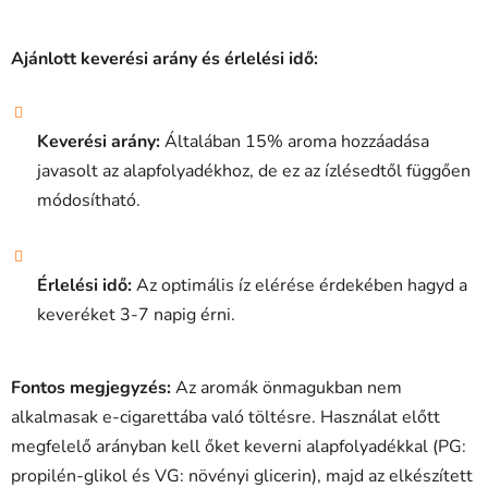
Ajánlott keverési arány és érlelési idő:
Keverési arány:
Általában 15% aroma hozzáadása
javasolt az alapfolyadékhoz, de ez az ízlésedtől függően
módosítható.
Érlelési idő:
Az optimális íz elérése érdekében hagyd a
keveréket 3-7 napig érni.
Fontos megjegyzés:
Az aromák önmagukban nem
alkalmasak e-cigarettába való töltésre. Használat előtt
megfelelő arányban kell őket keverni alapfolyadékkal (PG:
propilén-glikol és VG: növényi glicerin), majd az elkészített