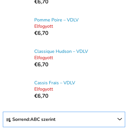
€6,70
Pomme Poire – VDLV
Elfogyott
€6,70
Classique Hudson – VDLV
Elfogyott
€6,70
Cassis Frais – VDLV
Elfogyott
€6,70
T
Sorrend:
ABC szerint
e