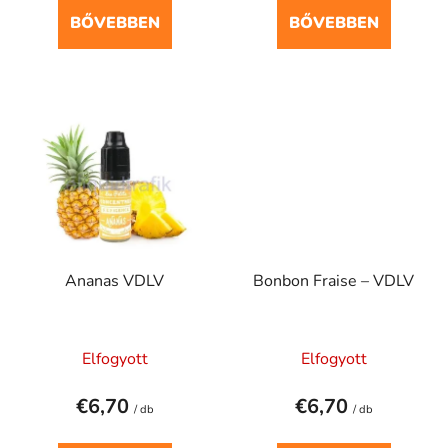
a
BŐVEBBEN
BŐVEBBEN
Ananas VDLV
Bonbon Fraise – VDLV
Elfogyott
Elfogyott
€6,70
€6,70
/ db
/ db