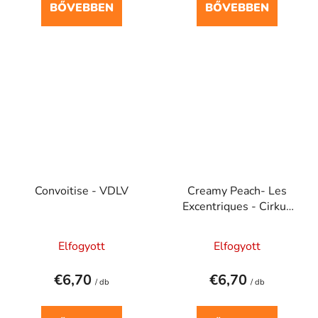
BŐVEBBEN
BŐVEBBEN
Convoitise - VDLV
Creamy Peach- Les
Excentriques - Cirkus
20 ml
Elfogyott
Elfogyott
€6,70
€6,70
/ db
/ db