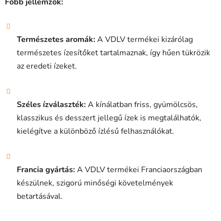
Főbb jellemzők:
á
s
e
l
Természetes aromák:
A VDLV termékei kizárólag
e
természetes ízesítőket tartalmaznak, így hűen tükrözik
m
az eredeti ízeket.
e
i
Széles ízválaszték:
A kínálatban friss, gyümölcsös,
klasszikus és desszert jellegű ízek is megtalálhatók,
kielégítve a különböző ízlésű felhasználókat.
Francia gyártás:
A VDLV termékei Franciaországban
készülnek, szigorú minőségi követelmények
betartásával.