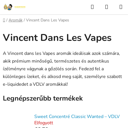
Ugrás
Keresés
KOSÁR
a
fő
Kezdőlap
/
Aromák
/
Vincent Dans Les Vapes
tartalomhoz
Vincent Dans Les Vapes
A Vincent dans les Vapes aromák ideálisak azok számára,
akik prémium minőségű, természetes és autentikus
ízélményre vágynak a gőzölés során. Fedezd fel a
különleges ízeket, és alkosd meg saját, személyre szabott
e-liquidedet a VDLV aromákkal!
Legnépszerűbb termékek
Sweet Concentré Classic Wanted – VDLV
Elfogyott