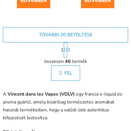
BŐVEBBEN
BŐVEBBEN
TOVÁBBI 20 BETÖLTÉSE
L
1
a
3
p
L
o
összesen
46
termék
i
z
s
á
FEL
t
s
a
i
A
Vincent dans les Vapes (VDLV)
egy francia e-liquid és
r
á
aroma gyártó, amely kizárólag természetes aromákat
n
használ termékeiben, hogy a valódi ízek autentikus
y
kifejezését biztosítsa.
í
t