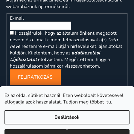
webáruházunk új termékeiről.
E-mail
Hozzájárulok, hogy az általam önként megadott
nevem és e-mail címem felhasználásával a(z)
*cég
neve
részemre e-mail útján hírleveleket, ajánlatokat
küldjön. Kijelentem, hogy az
adatkezelési
tájékoztatót
elolvastam. Megértettem, hogy a
hozzájárulásom bármikor visszavonhatom.
FELIRATKOZÁS
Ez az oldal sütiket használ. Ezen weboldalt követésével
elfogadja azok használatát. Tudjon meg többet
tu
.
ns
Beállítások