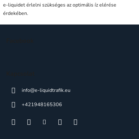
e-liquidet érlelni szükséges az optimális íz elérése
érdekében.
L
á
Facebook
b
l
é
c
Kapcsolat
info
@
e-liquidtrafik.eu
+421948165306