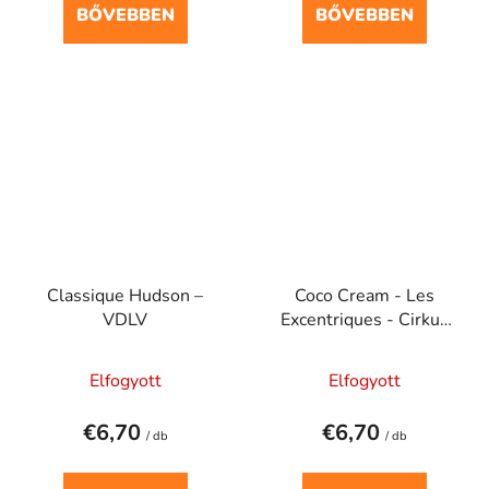
BŐVEBBEN
BŐVEBBEN
Classique Hudson –
Coco Cream - Les
VDLV
Excentriques - Cirkus
20 ml
Elfogyott
Elfogyott
€6,70
€6,70
/ db
/ db