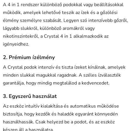
A 4 in 1 rendszer különböző podokkal vagy beállításokkal
működik, amelyek lehetővé teszik az ízek és a gőzölési
élmény személyre szabását. Legyen szó intenzívebb gőzről,
lágyabb slukkról, különböző aromákról vagy
nikotinszintekről, a Crystal 4 in 1 alkalmazkodik az
igényeidhez.
2. Prémium ízélmény
A Crystal podok intenzív és tiszta ízeket kínálnak, amelyek
minden slukkal magukkal ragadnak. A széles ízválaszték
garantálja, hogy mindig megtalálod a kedvencedet.
3. Egyszerű használat
Az eszköz intuitív kialakítása és automatikus működése
biztosítja, hogy kezdők és haladók egyaránt könnyedén
használhassák. Csak helyezd be a podot, és az eszköz
készen áll a használatra.