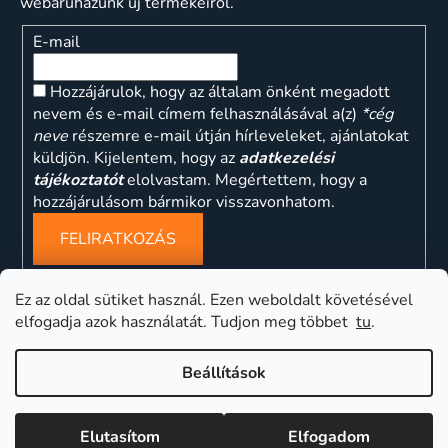
webáruházunk új termékeiről.
E-mail
Hozzájárulok, hogy az általam önként megadott
nevem és e-mail címem felhasználásával a(z)
*cég
neve
részemre e-mail útján hírleveleket, ajánlatokat
küldjön. Kijelentem, hogy az
adatkezelési
tájékoztatót
elolvastam. Megértettem, hogy a
hozzájárulásom bármikor visszavonhatom.
FELIRATKOZÁS
Ez az oldal sütiket használ. Ezen weboldalt követésével
elfogadja azok használatát. Tudjon meg többet
tu
.
ns
Beállítások
Elutasítom
Elfogadom
Shoptet készítette