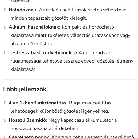
rendszer.
Haladóknak
: Az ízek és beállítások széles választéka
minden tapasztalt gőzölőt kielégít.
Alkalmi használóknak
: Kompakt és hordozható
kialakítása miatt tökéletes választás utazásokhoz vagy
alkalmi gőzöléshez.
Testreszabást kedvelőknek
: A 4 in 1 rendszer
rugalmassága lehetővé teszi az egyedi gőzölési élmény
kialakítását.
Főbb jellemzők
4 az 1-ben funkcionalitás
: Rugalmas beállítási
lehetőségek különböző gőzölési igényekhez.
Hosszú üzemidő
: Nagy kapacitású akkumulátor a
hosszabb használat érdekében.
Cserélhető podok
: Könnyen behelyezhető és cserélhető