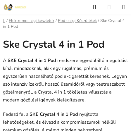
Ugrás
Keresés
KOSÁR
a
fő
Kezdőlap
/
Elektromos cigi készletek
/
Pod e cigi Készülékek
/
Ske Crystal 4
tartalomhoz
in 1 Pod
Ske Crystal 4 in 1 Pod
A
SKE Crystal 4 in 1 Pod
rendszere egyedülálló megoldást
kínál mindazoknak, akik egy rugalmas, prémium és
egyszerűen használható pod e-cigarettát keresnek. Legyen
szó intenzív ízekről, hosszú üzemidőről vagy testreszabott
gőzélményről, a Crystal 4 in 1 tökéletes választás a
modern gőzölési igények kielégítésére.
Fedezd fel a
SKE Crystal 4 in 1 Pod
nyújtotta
lehetőségeket, és élvezd a kompromisszumok nélküli
prémium gőzölési élményt minden helyzetben!