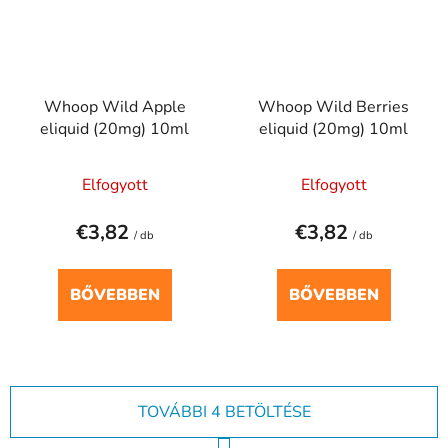
Whoop Wild Apple
Whoop Wild Berries
eliquid (20mg) 10ml
eliquid (20mg) 10ml
Elfogyott
Elfogyott
€3,82
€3,82
/ db
/ db
BŐVEBBEN
BŐVEBBEN
TOVÁBBI 4 BETÖLTÉSE
L