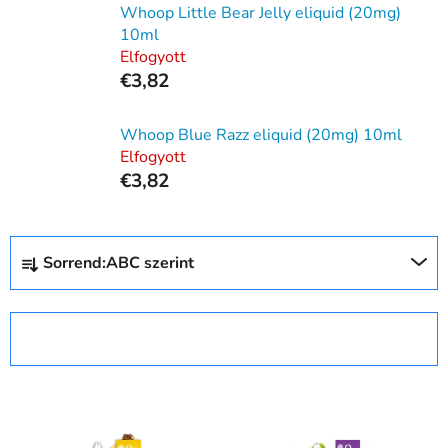
Whoop Little Bear Jelly eliquid (20mg)
10ml
Elfogyott
€3,82
Whoop Blue Razz eliquid (20mg) 10ml
Elfogyott
€3,82
T
Sorrend:
ABC szerint
e
r
m
SZŰRŐ MEGNYITÁSA
é
k
T
e
e
k