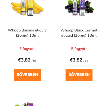
r
r
m
e
é
n
k
d
e
e
Whoop Banana eliquid
Whoop Black Currant
k
z
(20mg) 10ml
eliquid (20mg) 10ml
l
é
i
s
Elfogyott
Elfogyott
s
e
t
€3,82
€3,82
á
/ db
/ db
j
a
BŐVEBBEN
BŐVEBBEN