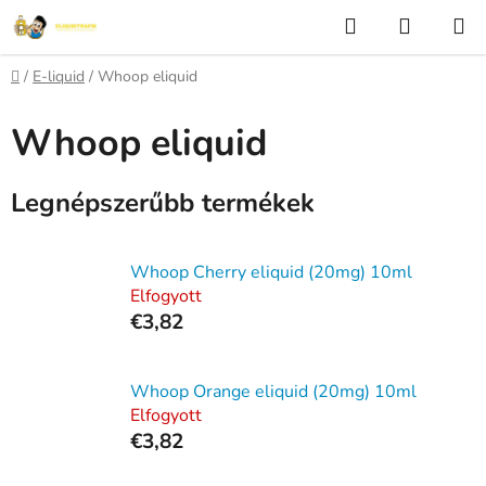
Ugrás
Keresés
KOSÁR
a
fő
Kezdőlap
/
E-liquid
/
Whoop eliquid
tartalomhoz
Whoop eliquid
Legnépszerűbb termékek
Whoop Cherry eliquid (20mg) 10ml
Elfogyott
€3,82
Whoop Orange eliquid (20mg) 10ml
Elfogyott
€3,82