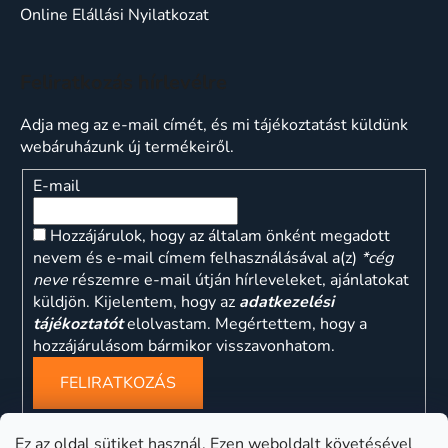
Online Elállási Nyilatkozat
Feliratkozás hírlevélre
Adja meg az e-mail címét, és mi tájékoztatást küldünk
webáruházunk új termékeiről.
E-mail
Hozzájárulok, hogy az általam önként megadott
nevem és e-mail címem felhasználásával a(z)
*cég
neve
részemre e-mail útján hírleveleket, ajánlatokat
küldjön. Kijelentem, hogy az
adatkezelési
tájékoztatót
elolvastam. Megértettem, hogy a
hozzájárulásom bármikor visszavonhatom.
FELIRATKOZÁS
Ez az oldal sütiket használ. Ezen weboldalt követésével