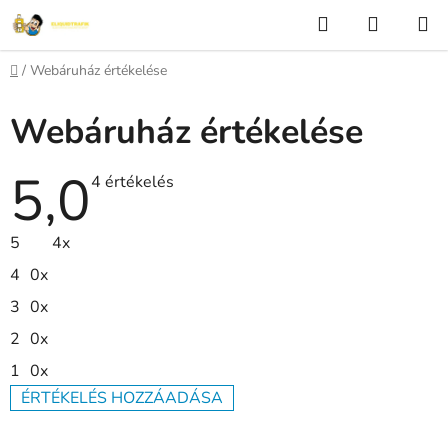
Ugrás
Keresés
KOSÁR
a
fő
Kezdőlap
/
Webáruház értékelése
tartalomhoz
Webáruház értékelése
5,0
Az
4 értékelés
áruház
átlagos
értékelése
5
4x
5-
ből
4
0x
5,0
csillag.
3
0x
2
0x
1
0x
ÉRTÉKELÉS HOZZÁADÁSA
V