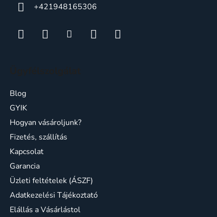
s
+421948165306
e
l
e
m
e
i
Ügyfélszolgálat
Blog
GYIK
Hogyan vásároljunk?
Fizetés, szállítás
Kapcsolat
Garancia
Üzleti feltételek (ÁSZF)
Adatkezelési Tájékoztató
Elállás a Vásárlástol