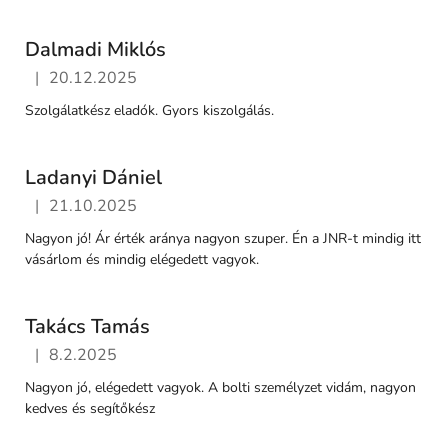
é
l
Dalmadi Miklós
e
m
|
20.12.2025
Az áruház értékelése 5-ből 5 csillag.
é
Szolgálatkész eladók. Gyors kiszolgálás.
n
y
Ladanyi Dániel
e
k
|
21.10.2025
Az áruház értékelése 5-ből 5 csillag.
l
Nagyon jó! Ár érték aránya nagyon szuper. Én a JNR-t mindig itt
i
vásárlom és mindig elégedett vagyok.
s
t
Takács Tamás
á
|
8.2.2025
j
Az áruház értékelése 5-ből 5 csillag.
a
Nagyon jó, elégedett vagyok. A bolti személyzet vidám, nagyon
kedves és segítőkész