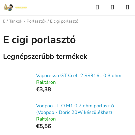
Ugrás
Keresés
KOSÁR
a
fő
Kezdőlap
/
Tankok - Porlasztók
/
E cigi porlasztó
tartalomhoz
E cigi porlasztó
Legnépszerűbb termékek
Vaporesso GT Ccell 2 SS316L 0,3 ohm
Raktáron
€3,38
Voopoo - ITO M1 0.7 ohm porlasztó
(Voopoo - Doric 20W készülékhez)
Raktáron
€5,56