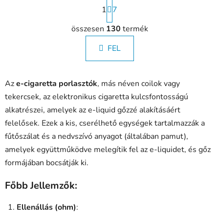
L
1
a
7
p
L
o
összesen
130
termék
i
z
s
á
FEL
t
s
a
i
Az
e-cigaretta porlasztók
, más néven coilok vagy
r
á
tekercsek, az elektronikus cigaretta kulcsfontosságú
n
alkatrészei, amelyek az e-liquid gőzzé alakításáért
y
felelősek. Ezek a kis, cserélhető egységek tartalmazzák a
í
fűtőszálat és a nedvszívó anyagot (általában pamut),
t
á
amelyek együttműködve melegítik fel az e-liquidet, és gőz
s
formájában bocsátják ki.
e
l
Főbb Jellemzők:
e
m
Ellenállás (ohm)
:
e