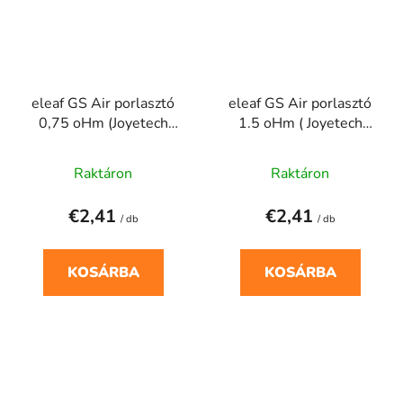
eleaf GS Air porlasztó
eleaf GS Air porlasztó
0,75 oHm (Joyetech
1.5 oHm ( Joyetech
porlasztó betét
porlasztó betét
Kompatibilis:)
Kompatibilis:)
Raktáron
Raktáron
€2,41
€2,41
/ db
/ db
KOSÁRBA
KOSÁRBA