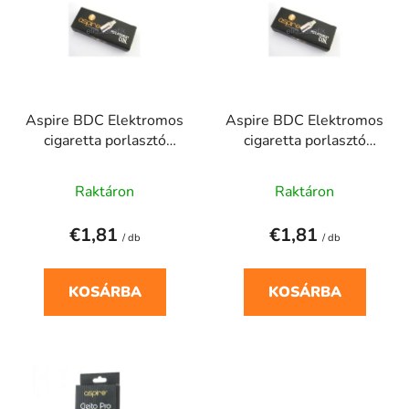
r
r
m
e
é
n
k
d
e
e
Aspire BDC Elektromos
Aspire BDC Elektromos
k
z
cigaretta porlasztó
cigaretta porlasztó
l
é
1,6ohm
1,8ohm
i
s
Raktáron
Raktáron
s
e
t
€1,81
€1,81
á
/ db
/ db
j
a
KOSÁRBA
KOSÁRBA