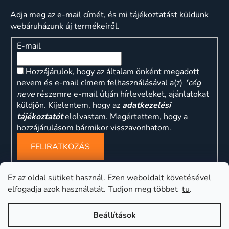
Adja meg az e-mail címét, és mi tájékoztatást küldünk
webáruházunk új termékeiről.
E-mail
Hozzájárulok, hogy az általam önként megadott
nevem és e-mail címem felhasználásával a(z)
*cég
neve
részemre e-mail útján hírleveleket, ajánlatokat
küldjön. Kijelentem, hogy az
adatkezelési
tájékoztatót
elolvastam. Megértettem, hogy a
hozzájárulásom bármikor visszavonhatom.
FELIRATKOZÁS
Ez az oldal sütiket használ. Ezen weboldalt követésével
elfogadja azok használatát. Tudjon meg többet
tu
.
ns
Beállítások