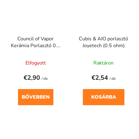
Council of Vapor
Cubis & AIO porlasztó
Kerámia Porlasztó 0.8
Joyetech (0.5 ohm)
ohm
Elfogyott
Raktáron
€2,90
€2,54
/ db
/ db
BŐVEBBEN
KOSÁRBA