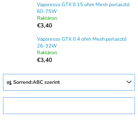
Vaporesso GTX 0.15 ohm Mesh porlasztó
60-75W
Raktáron
€3,40
Vaporesso GTX 0.4 ohm Mesh porlasztó
26-32W
Raktáron
€3,40
T
Sorrend:
ABC szerint
e
r
m
SZŰRŐ MEGNYITÁSA
é
k
T
e
e
k