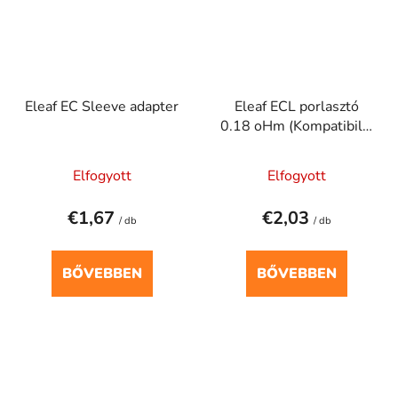
Eleaf EC Sleeve adapter
Eleaf ECL porlasztó
0.18 oHm (Kompatibilis
az alábbi tankokkal -
iJust)
Elfogyott
Elfogyott
€1,67
€2,03
/ db
/ db
BŐVEBBEN
BŐVEBBEN