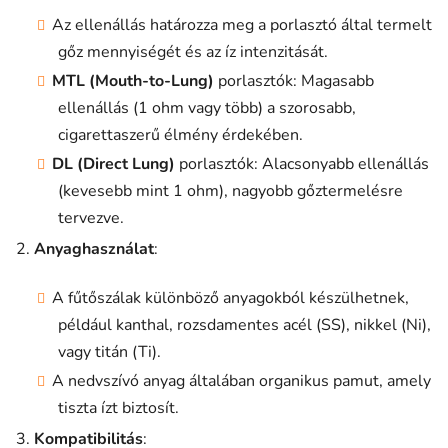
i
Az ellenállás határozza meg a porlasztó által termelt
gőz mennyiségét és az íz intenzitását.
MTL (Mouth-to-Lung)
porlasztók: Magasabb
ellenállás (1 ohm vagy több) a szorosabb,
cigarettaszerű élmény érdekében.
DL (Direct Lung)
porlasztók: Alacsonyabb ellenállás
(kevesebb mint 1 ohm), nagyobb gőztermelésre
tervezve.
Anyaghasználat
:
A fűtőszálak különböző anyagokból készülhetnek,
például kanthal, rozsdamentes acél (SS), nikkel (Ni),
vagy titán (Ti).
A nedvszívó anyag általában organikus pamut, amely
tiszta ízt biztosít.
Kompatibilitás
: