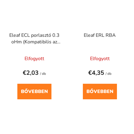
Eleaf ECL porlasztó 0.3
Eleaf ERL RBA
oHm (Kompatibilis az
alábbi tankokkal - iJust
2)
Elfogyott
Elfogyott
€2,03
€4,35
/ db
/ db
BŐVEBBEN
BŐVEBBEN