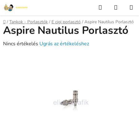
Ugrás
Keresés
KOSÁR
a
fő
Kezdőlap
/
Tankok - Porlasztók
/
E cigi porlasztó
/
Aspire Nautilus Porlasztó
tartalomhoz
Aspire Nautilus Porlasztó
A
Nincs értékelés
Ugrás az értékeléshez
termék
átlagos
értékelése
5-
ből
0,0
csillag.