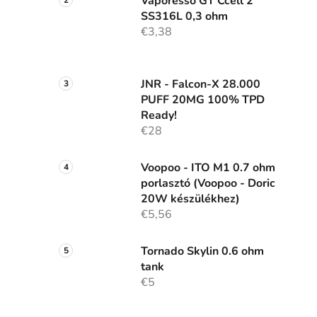
Vaporesso GT Ccell 2
SS316L 0,3 ohm
i
€3,38
JNR - Falcon-X 28.000
j
PUFF 20MG 100% TPD
Ready!
€28
Voopoo - ITO M1 0.7 ohm
porlasztó (Voopoo - Doric
20W készülékhez)
€5,56
Tornado Skylin 0.6 ohm
tank
€5