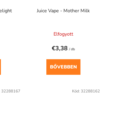
elight
Juice Vape - Mother Milk
Elfogyott
€3,38
/ db
BŐVEBBEN
:
32288167
Kód:
32288162