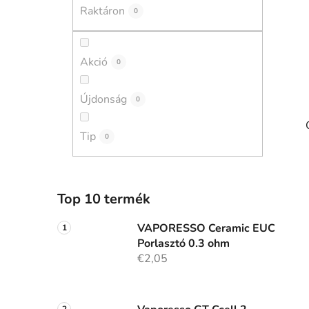
a
Raktáron
0
n
e
l
Akció
0
Újdonság
0
Tip
0
Top 10 termék
VAPORESSO Ceramic EUC
Porlasztó 0.3 ohm
€2,05