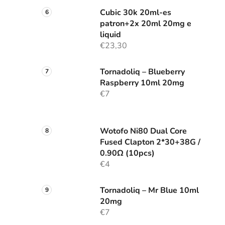
Cubic 30k 20ml-es
patron+2x 20ml 20mg e
liquid
€23,30
Tornadoliq – Blueberry
Raspberry 10ml 20mg
€7
Wotofo Ni80 Dual Core
Fused Clapton 2*30+38G /
0.90Ω (10pcs)
€4
Tornadoliq – Mr Blue 10ml
20mg
€7