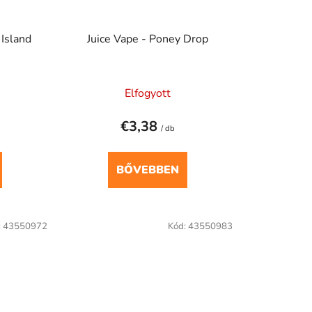
 Island
Juice Vape - Poney Drop
Elfogyott
€3,38
/ db
BŐVEBBEN
:
43550972
Kód:
43550983