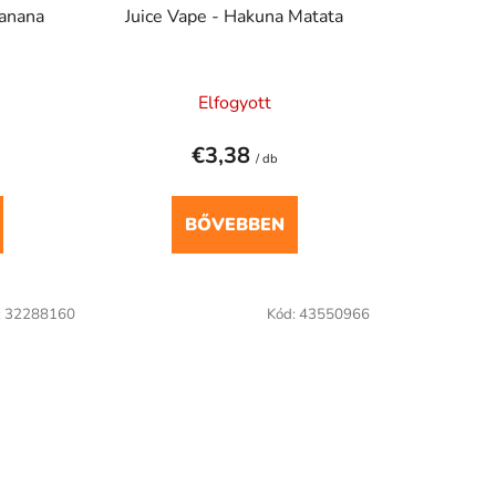
d
Banana
Juice Vape - Hakuna Matata
e
z
é
Elfogyott
s
e
€3,38
/ db
BŐVEBBEN
:
32288160
Kód:
43550966