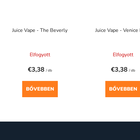
Juice Vape - The Beverly
Juice Vape - Venice 
Elfogyott
Elfogyott
€3,38
€3,38
/ db
/ db
BŐVEBBEN
BŐVEBBEN
L
i
s
t