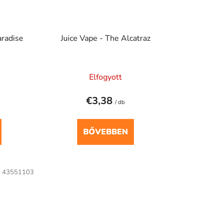
aradise
Juice Vape - The Alcatraz
Elfogyott
€3,38
/ db
BŐVEBBEN
:
43551103