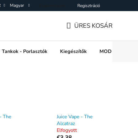
R
Magyar
Bejelentkezés
Regisztráció
SZF)
Adatkezelési Tájékoztató
Elállás a Vásárlástol
On
ÜRES KOSÁR
KOSÁR
Tankok - Porlasztók
Kiegészítők
MOD e cigi akkuk
 - The
Juice Vape - The
Alcatraz
Elfogyott
€3,38