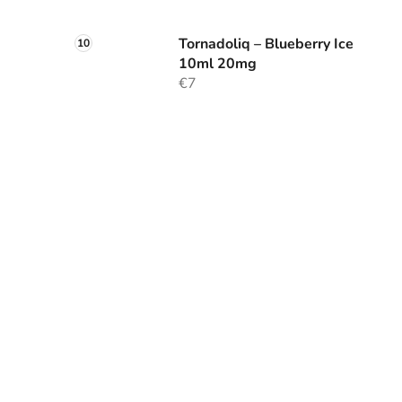
Tornadoliq – Blueberry Ice
10ml 20mg
€7