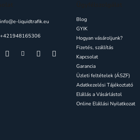
a
solat
Ügyfélszolgálat
i
r
Blog
á
info
@
e-liquidtrafik.eu
n
GYIK
y
+421948165306
Hogyan vásároljunk?
í
Fizetés, szállítás
t
á
Kapcsolat
s
Garancia
e
Üzleti feltételek (ÁSZF)
l
e
Adatkezelési Tájékoztató
m
Elállás a Vásárlástol
e
Online Elállási Nyilatkozat
i