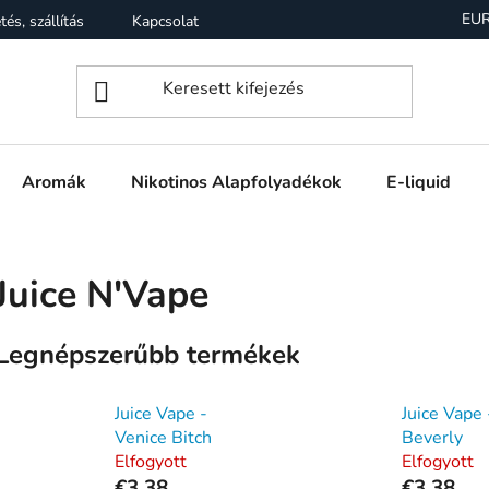
EU
tés, szállítás
Kapcsolat
Garancia
Üzleti feltételek (Á
Aromák
Nikotinos Alapfolyadékok
E-liquid
Juice N'Vape
Legnépszerűbb termékek
Juice Vape -
Juice Vape
Venice Bitch
Beverly
Elfogyott
Elfogyott
€3,38
€3,38