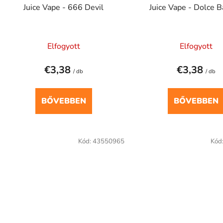
l
Juice Vape - 666 Devil
Juice Vape - Dolce 
s
t
Elfogyott
Elfogyott
á
€3,38
€3,38
/ db
/ db
a
BŐVEBBEN
BŐVEBBEN
Kód:
43550965
Kód