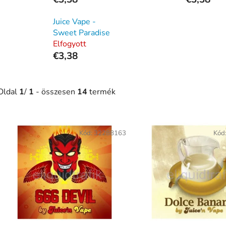
Juice Vape -
Sweet Paradise
Elfogyott
€3,38
Oldal
1
/
1
- összesen
14
termék
T
e
Kód:
32288163
Kód
r
m
é
k
e
k