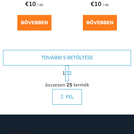
€10
€10
/ db
/ db
BŐVEBBEN
BŐVEBBEN
TOVÁBBI 5 BETÖLTÉSE
L
1
a
2
p
L
o
összesen
25
termék
i
z
s
á
FEL
t
s
a
i
L
r
á
á
Facebook
n
b