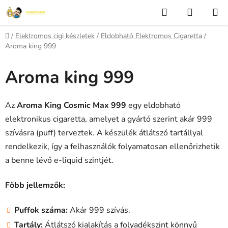
Ugrás
Keresés
KOSÁR
a
fő
Kezdőlap
/
Elektromos cigi készletek
/
Eldobható Elektromos Cigaretta
/
tartalomhoz
Aroma king 999
Aroma king 999
Az
Aroma King Cosmic Max 999
egy eldobható
elektronikus cigaretta, amelyet a gyártó szerint akár 999
szívásra (puff) terveztek. A készülék átlátszó tartállyal
rendelkezik, így a felhasználók folyamatosan ellenőrizhetik
a benne lévő e-liquid szintjét.
Főbb jellemzők:
Puffok száma:
Akár 999 szívás.
Tartály:
Átlátszó kialakítás a folyadékszint könnyű