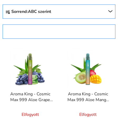
T
Sorrend:
ABC szerint
e
r
m
SZŰRŐ MEGNYITÁSA
é
k
T
e
e
k
r
r
m
e
é
n
k
d
e
e
Aroma King - Cosmic
Aroma King - Cosmic
k
z
Max 999 Aloe Grape
Max 999 Aloe Mango
l
é
20mg
Honeydrew 20mg
i
s
Elfogyott
Elfogyott
s
e