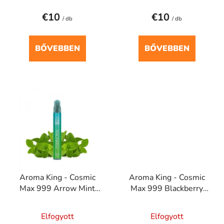
t
€10
€10
á
/ db
/ db
j
a
BŐVEBBEN
BŐVEBBEN
Aroma King - Cosmic
Aroma King - Cosmic
Max 999 Arrow Mint
Max 999 Blackberry
20mg
Bull 20mg
Elfogyott
Elfogyott