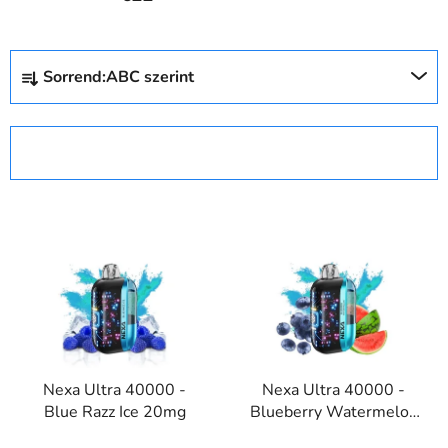
T
Sorrend:
ABC szerint
e
r
m
SZŰRŐ MEGNYITÁSA
é
k
T
e
e
k
r
r
m
e
é
n
k
d
e
e
Nexa Ultra 40000 -
Nexa Ultra 40000 -
k
z
Blue Razz Ice 20mg
Blueberry Watermelon
l
é
20mg
i