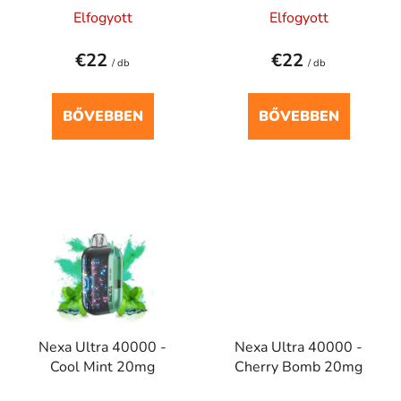
s
Elfogyott
Elfogyott
s
e
t
€22
€22
á
/ db
/ db
j
a
BŐVEBBEN
BŐVEBBEN
Nexa Ultra 40000 -
Nexa Ultra 40000 -
Cool Mint 20mg
Cherry Bomb 20mg