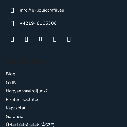
í
t
info
@
e-liquidtrafik.eu
á
s
+421948165306
e
l
e
m
e
i
Ügyfélszolgálat
Blog
GYIK
Hogyan vásároljunk?
Fizetés, szállítás
Kapcsolat
Garancia
Üzleti feltételek (ÁSZF)