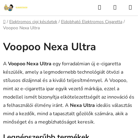
Ugrás
Keresés
KOSÁR
a
fő
Kezdőlap
/
Elektromos cigi készletek
/
Eldobható Elektromos Cigaretta
/
tartalomhoz
Voopoo Nexa Ultra
Voopoo Nexa Ultra
A
Voopoo Nexa Ultra
egy forradalmian új e-cigaretta
készülék, amely a legmodernebb technológiát ötvözi a
stílusos dizájnnal és a kiváló teljesítménnyel. A Voopoo,
mint az e-cigaretta ipar egyik vezető márkája, ezzel a
modellel ismét bizonyítja elkötelezettségét az innováció és
a felhasználói élmény iránt. A
Nexa Ultra
ideális választás
mind a kezdők, mind a tapasztalt gőzölők számára, akik a
minőséget és a megbízhatóságot keresik.
Legnépszerűbb termékek