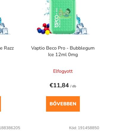
e
k
r
e
n
d
ue Razz
Vaptio Beco Pro - Bubblegum
e
Ice 12ml 0mg
z
é
Elfogyott
s
e
€11,84
/ db
BŐVEBBEN
188386205
Kód:
191458850