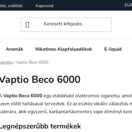
EU
tés, szállítás
Kapcsolat
Garancia
Üzleti feltételek (Á
Aromák
Nikotinos Alapfolyadékok
E-liquid
garetta
/
Vaptio Beco 6000
Vaptio Beco 6000
A
Vaptio Beco 6000
egy eldobható elektromos cigaretta, amel
szem előtt tartásával terveztek. Ez az eszköz ideális választás
számára, akik egyszerű, karbantartásmentes vape élményt ker
Legnépszerűbb termékek