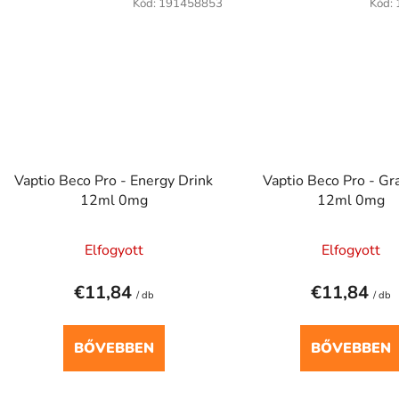
Kód:
191458853
Kód:
Vaptio Beco Pro - Energy Drink
Vaptio Beco Pro - Gr
12ml 0mg
12ml 0mg
Elfogyott
Elfogyott
€11,84
€11,84
/ db
/ db
BŐVEBBEN
BŐVEBBEN