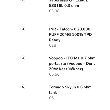
Vaporesso GT Ccell 2
SS316L 0,3 ohm
€3,38
JNR - Falcon-X 28.000
PUFF 20MG 100% TPD
Ready!
i
€28
Voopoo - ITO M1 0.7 ohm
porlasztó (Voopoo - Doric
j
20W készülékhez)
€5,56
Tornado Skylin 0.6 ohm
tank
€5