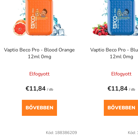
m
é
k
e
k
l
Vaptio Beco Pro - Blood Orange
Vaptio Beco Pro - Bl
12ml 0mg
12ml 0mg
s
t
Elfogyott
Elfogyott
á
€11,84
€11,84
/ db
/ db
a
BŐVEBBEN
BŐVEBBEN
Kód:
188386209
Kód: