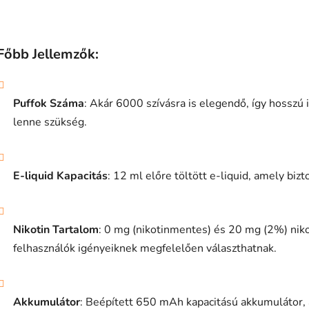
L
i
Főbb Jellemzők:
s
t
a
Puffok Száma
: Akár 6000 szívásra is elegendő, így hosszú 
i
r
lenne szükség.
á
n
y
E-liquid Kapacitás
: 12 ml előre töltött e-liquid, amely bizto
í
t
á
s
Nikotin Tartalom
: 0 mg (nikotinmentes) és 20 mg (2%) nikot
e
felhasználók igényeiknek megfelelően választhatnak.
l
e
m
e
Akkumulátor
: Beépített 650 mAh kapacitású akkumulátor,