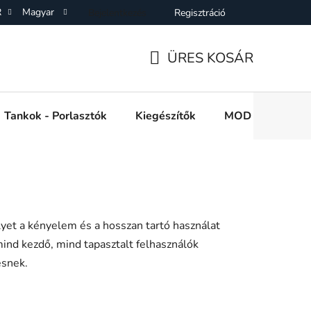
R
Magyar
Bejelentkezés
Regisztráció
SZF)
Adatkezelési Tájékoztató
Elállás a Vásárlástol
On
ÜRES KOSÁR
KOSÁR
Tankok - Porlasztók
Kiegészítők
MOD e cigi akkuk
yet a kényelem és a hosszan tartó használat
 mind kezdő, mind tapasztalt felhasználók
esnek.