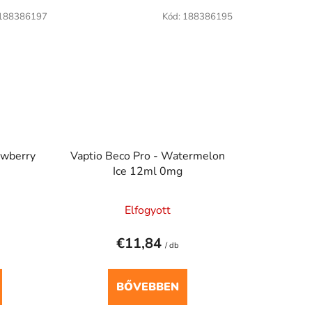
188386197
Kód:
188386195
awberry
Vaptio Beco Pro - Watermelon
Ice 12ml 0mg
Elfogyott
€11,84
/ db
BŐVEBBEN