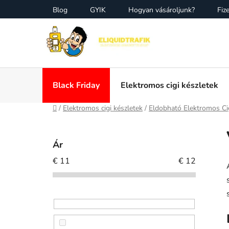
Ugrás
Blog
GYIK
Hogyan vásároljunk?
Fize
a
fő
tartalomhoz
Black Friday
Elektromos cigi készletek
Kezdőlap
/
Elektromos cigi készletek
/
Eldobható Elektromos Ci
O
l
Ár
d
€
11
€
12
a
l
s
ó
p