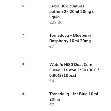
Cubic 30k 20ml-es
patron+2x 20ml 20mg e
liquid
€23,30
Tornadoliq – Blueberry
Raspberry 10ml 20mg
€7
Wotofo Ni80 Dual Core
Fused Clapton 2*30+38G /
0.90Ω (10pcs)
€4
Tornadoliq – Mr Blue 10ml
20mg
€7