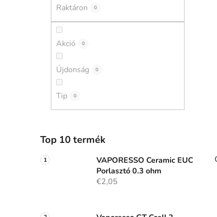
a
Raktáron
0
n
e
l
Akció
0
Újdonság
0
Tip
0
Top 10 termék
VAPORESSO Ceramic EUC
Porlasztó 0.3 ohm
€2,05