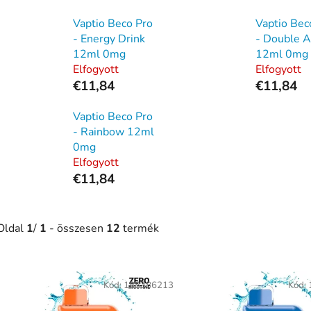
Vaptio Beco Pro
Vaptio Bec
- Energy Drink
- Double 
12ml 0mg
12ml 0mg
Elfogyott
Elfogyott
€11,84
€11,84
Vaptio Beco Pro
- Rainbow 12ml
0mg
Elfogyott
€11,84
Oldal
1
/
1
- összesen
12
termék
T
e
Kód:
188386213
Kód:
r