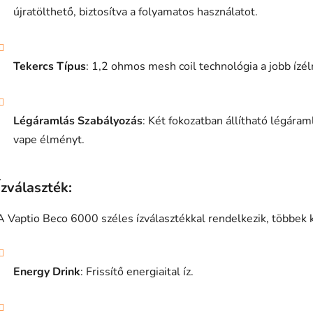
i
újratölthető, biztosítva a folyamatos használatot.
Tekercs Típus
: 1,2 ohmos mesh coil technológia a jobb íz
Légáramlás Szabályozás
: Két fokozatban állítható légára
vape élményt.
Ízválaszték:
A Vaptio Beco 6000 széles ízválasztékkal rendelkezik, többek 
Energy Drink
: Frissítő energiaital íz.