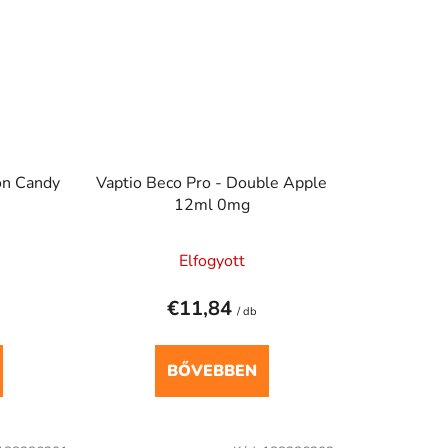
on Candy
Vaptio Beco Pro - Double Apple
12ml 0mg
Elfogyott
€11,84
/ db
BŐVEBBEN