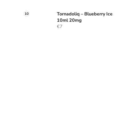
Tornadoliq – Blueberry Ice
10ml 20mg
€7