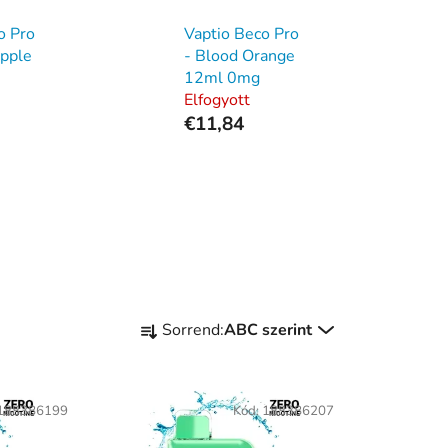
o Pro
Vaptio Beco Pro
Apple
- Blood Orange
12ml 0mg
Elfogyott
€11,84
T
Sorrend:
ABC szerint
e
r
m
188386199
Kód:
188386207
é
k