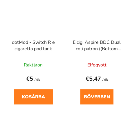
dotMod - Switch R e
E cigi Aspire BDC Dual
cigaretta pod tank
coli patron ((Bottom
Dual Coil), a alsó dupla)
Raktáron
Elfogyott
€5
€5,47
/ db
/ db
KOSÁRBA
BŐVEBBEN