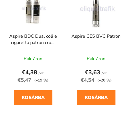
r
r
m
e
é
n
k
d
e
e
Aspire BDC Dual coli e
Aspire CE5 BVC Patron
k
z
cigaretta patron crom
l
é
((Bottom Dual Coil), a
i
s
alsó)
Raktáron
Raktáron
s
e
t
€4,38
€3,63
á
/ db
/ db
€5,47
€4,54
(–19 %)
(–20 %)
j
a
KOSÁRBA
KOSÁRBA