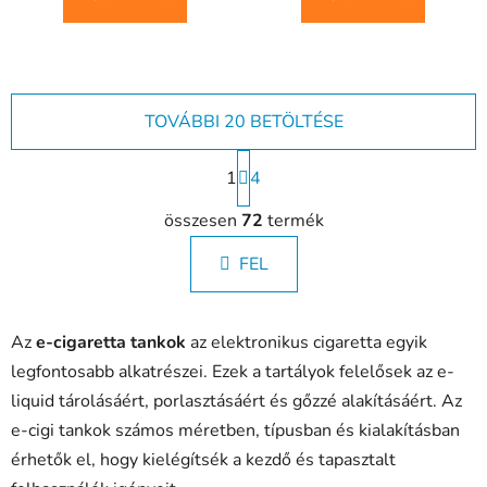
TOVÁBBI 20 BETÖLTÉSE
L
1
a
4
p
L
o
összesen
72
termék
i
z
s
á
FEL
t
s
a
i
Az
e-cigaretta tankok
az elektronikus cigaretta egyik
r
á
legfontosabb alkatrészei. Ezek a tartályok felelősek az e-
n
liquid tárolásáért, porlasztásáért és gőzzé alakításáért. Az
y
e-cigi tankok számos méretben, típusban és kialakításban
í
érhetők el, hogy kielégítsék a kezdő és tapasztalt
t