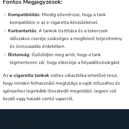
Fontos Megjegyzések:
Kompatibilitás
: Mindig ellenőrizze, hogy a tank
kompatibilis-e az e-cigaretta készülékével.
Karbantartás
: A tankok tisztítása és a tekercsek
időszakos cseréje szükséges a megfelelő teljesítmény
és ízvisszaadás érdekében.
Biztonság
: Győződjön meg arról, hogy a tank
légmentesen zár, hogy elkerülje a folyadékszivárgást.
Az
e-cigaretta tankok
széles választéka lehetővé teszi,
hogy minden felhasználó megtalálja a saját stílusához és
igényeihez leginkább illeszkedő megoldást, legyen szó
kezdő vagy haladó szintű vaperről.
L
á
Facebook
b