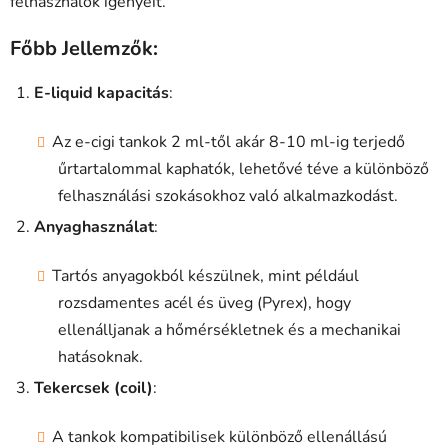
á
felhasználók igényeit.
s
e
Főbb Jellemzők:
l
e
E-liquid kapacitás
:
m
e
Az e-cigi tankok 2 ml-től akár 8-10 ml-ig terjedő
i
űrtartalommal kaphatók, lehetővé téve a különböző
felhasználási szokásokhoz való alkalmazkodást.
Anyaghasználat
:
Tartós anyagokból készülnek, mint például
rozsdamentes acél és üveg (Pyrex), hogy
ellenálljanak a hőmérsékletnek és a mechanikai
hatásoknak.
Tekercsek (coil)
:
A tankok kompatibilisek különböző ellenállású