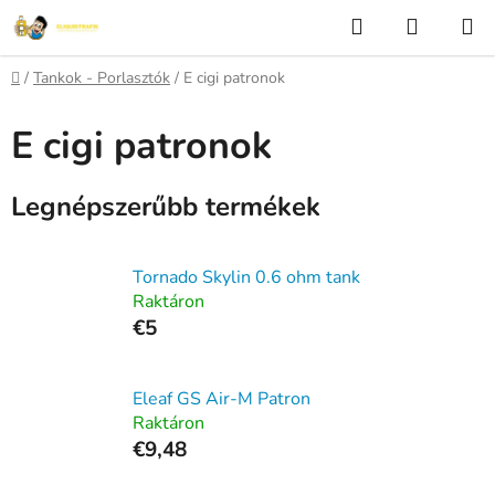
Ugrás
Keresés
KOSÁR
a
fő
Kezdőlap
/
Tankok - Porlasztók
/
E cigi patronok
tartalomhoz
E cigi patronok
Legnépszerűbb termékek
Tornado Skylin 0.6 ohm tank
Raktáron
€5
Eleaf GS Air-M Patron
Raktáron
€9,48