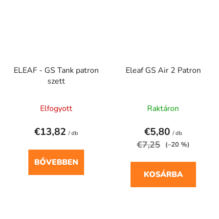
ELEAF - GS Tank patron
Eleaf GS Air 2 Patron
szett
Elfogyott
Raktáron
€13,82
€5,80
/ db
/ db
€7,25
(–20 %)
BŐVEBBEN
KOSÁRBA