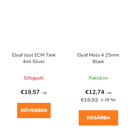
Eleaf iJust ECM Tank
Eleaf Melo 4 25mm
4ml Silver
Black
Elfogyott
Raktáron
€19,57
€12,74
/ db
/ db
€15,92
(–19 %)
BŐVEBBEN
KOSÁRBA