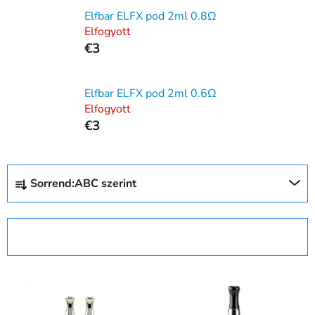
Elfbar ELFX pod 2ml 0.8Ω
Elfogyott
€3
Elfbar ELFX pod 2ml 0.6Ω
Elfogyott
€3
T
Sorrend:
ABC szerint
e
r
m
SZŰRŐ MEGNYITÁSA
é
k
T
e
e
k