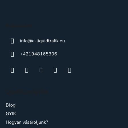
l
é
c
Kapcsolat
info
@
e-liquidtrafik.eu
+421948165306
Ügyfélszolgálat
Blog
GYIK
Hogyan vásároljunk?