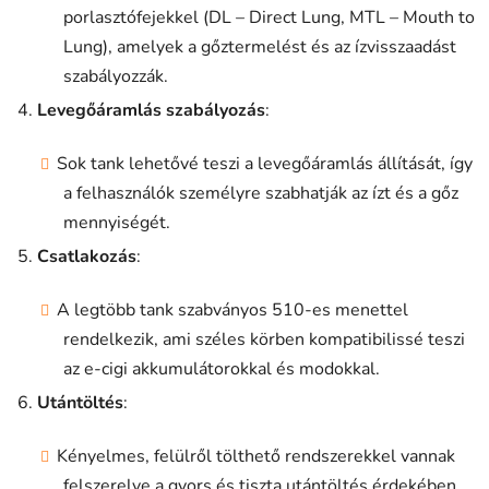
porlasztófejekkel (DL – Direct Lung, MTL – Mouth to
Lung), amelyek a gőztermelést és az ízvisszaadást
szabályozzák.
Levegőáramlás szabályozás
:
Sok tank lehetővé teszi a levegőáramlás állítását, így
a felhasználók személyre szabhatják az ízt és a gőz
mennyiségét.
Csatlakozás
:
A legtöbb tank szabványos 510-es menettel
rendelkezik, ami széles körben kompatibilissé teszi
az e-cigi akkumulátorokkal és modokkal.
Utántöltés
:
Kényelmes, felülről tölthető rendszerekkel vannak
felszerelve a gyors és tiszta utántöltés érdekében.