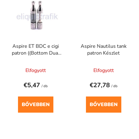
Aspire ET BDC e cigi
Aspire Nautilus tank
patron ((Bottom Dual
patron Készlet
Coil), a alsó dupla
fűtőszálas)
Elfogyott
Elfogyott
€5,47
€27,78
/ db
/ db
BŐVEBBEN
BŐVEBBEN