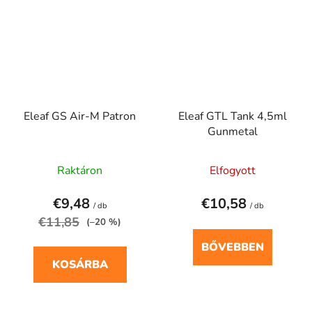
Eleaf GS Air-M Patron
Eleaf GTL Tank 4,5ml
Gunmetal
Raktáron
Elfogyott
€9,48
€10,58
/ db
/ db
€11,85
(–20 %)
BŐVEBBEN
KOSÁRBA