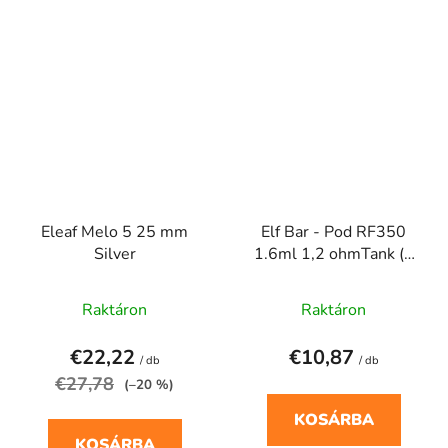
Eleaf Melo 5 25 mm
Elf Bar - Pod RF350
Silver
1.6ml 1,2 ohmTank (4
db)
Raktáron
Raktáron
€22,22
€10,87
/ db
/ db
€27,78
(–20 %)
KOSÁRBA
KOSÁRBA