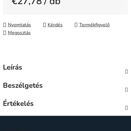
€27,78
/ db
Egységár:
Nyomtatás
Kérdés
Megosztás
Leírás
Beszélgetés
Értékelés
L
á