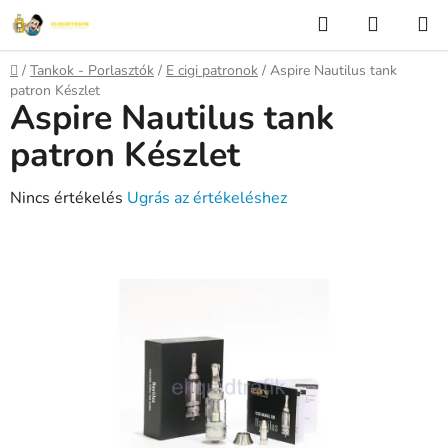
Ugrás
Keresés
KOSÁR
a
fő
Kezdőlap
/
Tankok - Porlasztók
/
E cigi patronok
/
Aspire Nautilus tank
tartalomhoz
patron Készlet
Aspire Nautilus tank
patron Készlet
A
Nincs értékelés
Ugrás az értékeléshez
termék
átlagos
értékelése
5-
ből
0,0
csillag.