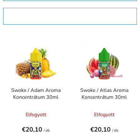
r
m
SZŰRŐ MEGNYITÁSA
é
k
T
e
e
k
r
r
m
e
é
n
k
d
e
e
Swoke / Adam Aroma
Swoke / Atlas Aroma
k
z
Koncentrátum 30ml
Koncentrátum 30ml
l
é
i
s
Elfogyott
Elfogyott
s
e
t
€20,10
€20,10
á
/ db
/ db