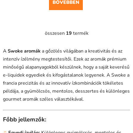
BŐVEBBEN
összesen
19
termék
L
i
s
A
Swoke aromák
a gőzölés világában a kreativitás és az
t
intenzív ízélmény megtestesítői. Ezek az aromák prémium
a
minőségű alapanyagokból készülnek, hogy a saját keverésű
i
r
e-liquidek egyediek és kifogástalanok legyenek. A Swoke a
á
francia precizitás és az innovatív ízkombinációk tökéletes
n
példája, a gyümölcsös, mentolos, desszertes és különleges
y
gourmet aromák széles választékával.
í
t
á
Főbb jellemzők:
s
e
Egyedi ízvilág:
Különleges gyümölcsös, mentolos és