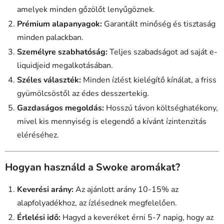
amelyek minden gőzölőt lenyűgöznek.
Prémium alapanyagok:
Garantált minőség és tisztaság
minden palackban.
Személyre szabhatóság:
Teljes szabadságot ad saját e-
liquidjeid megalkotásában.
Széles választék:
Minden ízlést kielégítő kínálat, a friss
gyümölcsöstől az édes desszertekig.
Gazdaságos megoldás:
Hosszú távon költséghatékony,
mivel kis mennyiség is elegendő a kívánt ízintenzitás
eléréséhez.
Hogyan használd a Swoke aromákat?
Keverési arány:
Az ajánlott arány 10-15% az
alapfolyadékhoz, az ízlésednek megfelelően.
Érlelési idő:
Hagyd a keveréket érni 5-7 napig, hogy az