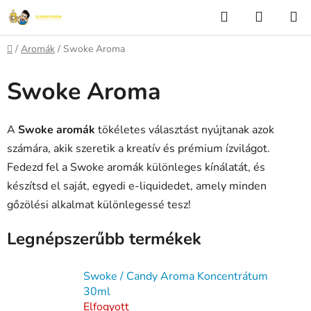
Ugrás
Keresés
KOSÁR
a
fő
Kezdőlap
/
Aromák
/
Swoke Aroma
tartalomhoz
Swoke Aroma
A
Swoke aromák
tökéletes választást nyújtanak azok
számára, akik szeretik a kreatív és prémium ízvilágot.
Fedezd fel a Swoke aromák különleges kínálatát, és
készítsd el saját, egyedi e-liquidedet, amely minden
gőzölési alkalmat különlegessé tesz!
Legnépszerűbb termékek
Swoke / Candy Aroma Koncentrátum
30ml
Elfogyott