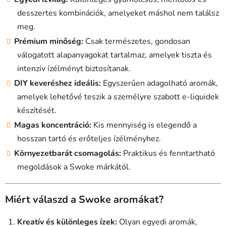
l
e
desszertes kombinációk, amelyeket máshol nem találsz
m
meg.
e
Prémium minőség:
Csak természetes, gondosan
i
válogatott alapanyagokat tartalmaz, amelyek tiszta és
intenzív ízélményt biztosítanak.
DIY keveréshez ideális:
Egyszerűen adagolható aromák,
amelyek lehetővé teszik a személyre szabott e-liquidek
készítését.
Magas koncentráció:
Kis mennyiség is elegendő a
hosszan tartó és erőteljes ízélményhez.
Környezetbarát csomagolás:
Praktikus és fenntartható
megoldások a Swoke márkától.
Miért válaszd a Swoke aromákat?
Kreatív és különleges ízek:
Olyan egyedi aromák,