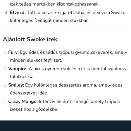
ízek teljes mértékben kibontakozhassanak.
Élvezd:
Töltsd be az e-cigarettádba, és élvezd a Swoke
különleges ízvilágát minden slukkban.
Ajánlott Swoke ízek:
Fury:
Egy édes és lédús trópusi gyümölcskeverék, amely
minden slukkot felfrissít.
Vampire:
A piros gyümölcsök és a friss mentol izgalmas
találkozása.
Smiley:
Egy különleges desszertes aroma, amely édes
édességeket idéz.
Crazy Mango:
Intenzív és érett mangó, amely trópusi
ízeket hoz a gőzölésbe.
L