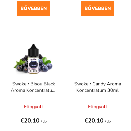
j
a
BŐVEBBEN
BŐVEBBEN
Swoke / Bisou Black
Swoke / Candy Aroma
Aroma Koncentrátum
Koncentrátum 30ml
30ml
Elfogyott
Elfogyott
€20,10
€20,10
/ db
/ db