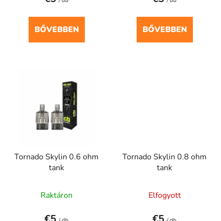
á
/ db
/ db
j
a
BŐVEBBEN
BŐVEBBEN
Tornado Skylin 0.6 ohm
Tornado Skylin 0.8 ohm
tank
tank
Raktáron
Elfogyott
€5
€5
/ db
/ db