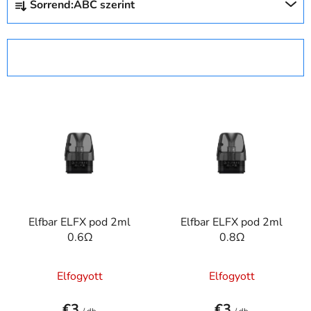
Sorrend:
ABC szerint
e
r
m
SZŰRŐ MEGNYITÁSA
é
k
T
e
e
k
r
r
m
e
é
n
k
d
e
e
Elfbar ELFX pod 2ml
Elfbar ELFX pod 2ml
k
z
0.6Ω
0.8Ω
l
é
i
s
Elfogyott
Elfogyott
s
e
t
€3
€3