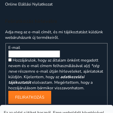
Online Elállási Nyilatkozat
Feliratkozás hírlevélre
Adja meg az e-mail címét, és mi tájékoztatást küldünk
webáruházunk új termékeiről.
E-mail
Hozzájárulok, hogy az általam önként megadott
nevem és e-mail címem felhasználásával a(z)
*cég
neve
részemre e-mail útján hírleveleket, ajánlatokat
küldjön. Kijelentem, hogy az
adatkezelési
tájékoztatót
elolvastam. Megértettem, hogy a
hozzájárulásom bármikor visszavonhatom.
FELIRATKOZÁS
Ez az oldal sütiket használ. Ezen weboldalt követésével