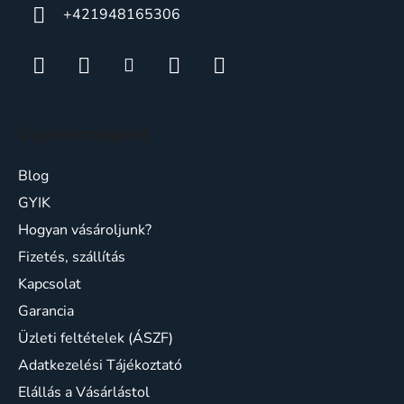
s
+421948165306
e
l
e
m
e
i
Ügyfélszolgálat
Blog
GYIK
Hogyan vásároljunk?
Fizetés, szállítás
Kapcsolat
Garancia
Üzleti feltételek (ÁSZF)
Adatkezelési Tájékoztató
Elállás a Vásárlástol