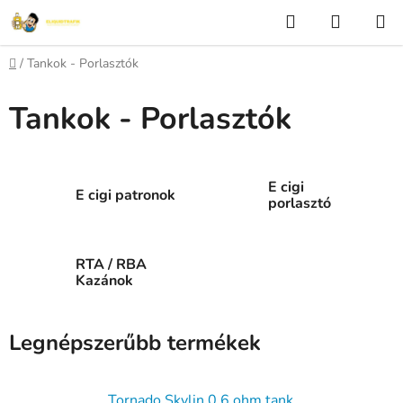
Ugrás
Keresés
KOSÁR
a
fő
Kezdőlap
/
Tankok - Porlasztók
tartalomhoz
Tankok - Porlasztók
E cigi
E cigi patronok
porlasztó
RTA / RBA
Kazánok
Legnépszerűbb termékek
Tornado Skylin 0.6 ohm tank