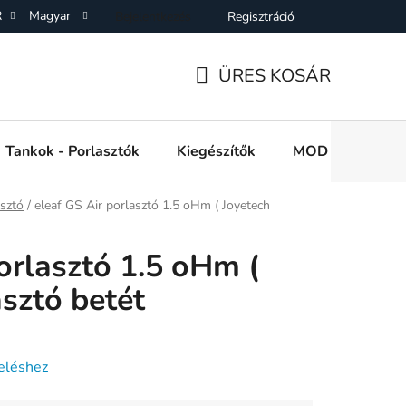
R
Magyar
Bejelentkezés
Regisztráció
SZF)
Adatkezelési Tájékoztató
Elállás a Vásárlástol
On
ÜRES KOSÁR
KOSÁR
Tankok - Porlasztók
Kiegészítők
MOD e cigi akkuk
asztó
/
eleaf GS Air porlasztó 1.5 oHm ( Joyetech
orlasztó 1.5 oHm (
sztó betét
eléshez