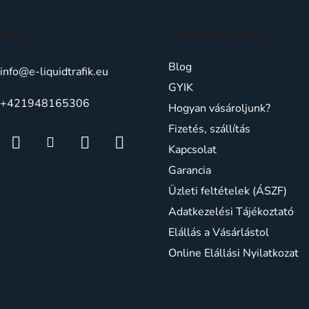
solat
Ügyfélszolgálat
Blog
info
@
e-liquidtrafik.eu
GYIK
+421948165306
Hogyan vásároljunk?
Fizetés, szállítás
Kapcsolat
Garancia
Üzleti feltételek (ÁSZF)
Adatkezelési Tájékoztató
Elállás a Vásárlástol
Online Elállási Nyilatkozat