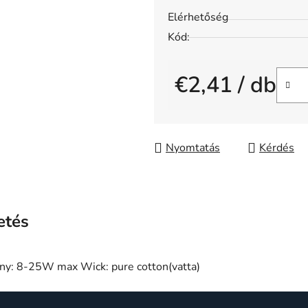
átlagos
Elérhetőség
értékelése
Kód:
5-
ből
€2,41
/ db
0,0
csillag.
Egységár:
Nyomtatás
Kérdés
etés
ény: 8-25W max Wick: pure cotton(vatta)