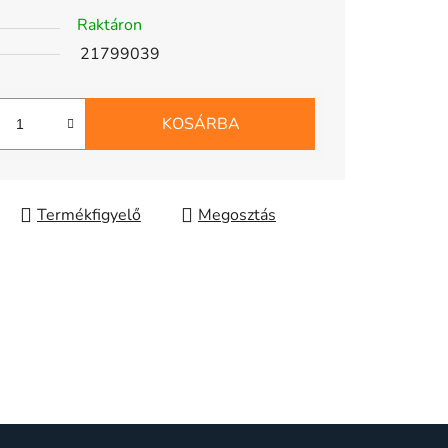
Raktáron
21799039
KOSÁRBA
Megosztás