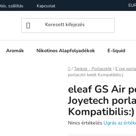
EU
tés, szállítás
Kapcsolat
Garancia
Üzleti feltételek (Á
Aromák
Nikotinos Alapfolyadékok
E-liquid
Kezdőlap
/
Tankok - Porlasztók
/
E cigi porl
porlasztó betét Kompatibilis:)
eleaf GS Air p
Joyetech porla
Kompatibilis:)
A
Nincs értékelés
Ugrás az érték
termék