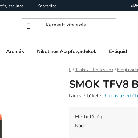
EU
tés, szállítás
Kapcsolat
Garancia
Üzleti feltételek (Á
Aromák
Nikotinos Alapfolyadékok
E-liquid
Kezdőlap
/
Tankok - Porlasztók
/
E cigi porl
SMOK TFV8 Ba
A
Nincs értékelés
Ugrás az érték
termék
átlagos
Elérhetőség
értékelése
Kód:
5-
ből