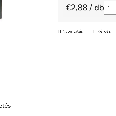
€2,88
/ db
0,0
csillag.
Egységár:
Nyomtatás
Kérdés
etés