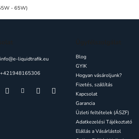
 55W - 65W)
solat
Ügyfélszolgálat
Blog
info
@
e-liquidtrafik.eu
GYIK
+421948165306
Hogyan vásároljunk?
Fizetés, szállítás
Kapcsolat
Garancia
Üzleti feltételek (ÁSZF)
Adatkezelési Tájékoztató
Elállás a Vásárlástol