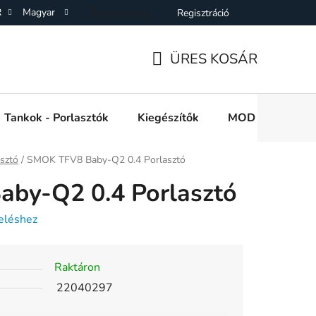
R
Magyar
Bejelentkezés
Regisztráció
SZF)
Adatkezelési Tájékoztató
Elállás a Vásárlástol
On
ÜRES KOSÁR
KOSÁR
Tankok - Porlasztók
Kiegészítők
MOD e cigi akkuk
asztó
/
SMOK TFV8 Baby-Q2 0.4 Porlasztó
by-Q2 0.4 Porlasztó
eléshez
Raktáron
22040297