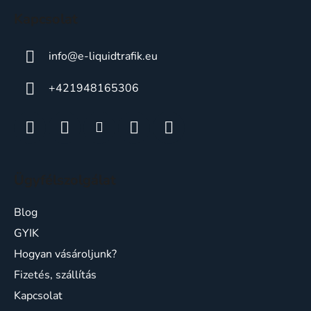
c
Kapcsolat
info
@
e-liquidtrafik.eu
+421948165306
Ügyfélszolgálat
Blog
GYIK
Hogyan vásároljunk?
Fizetés, szállítás
Kapcsolat