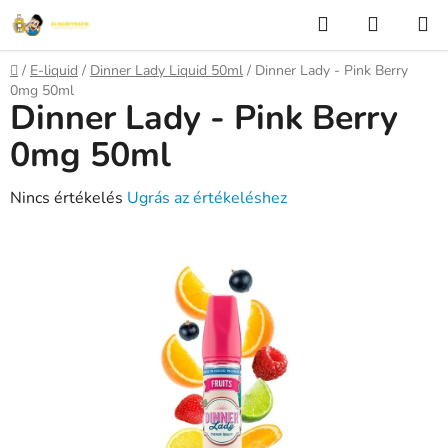
Ugrás
Keresés
KOSÁR
a
fő
Kezdőlap
/
E-liquid
/
Dinner Lady Liquid 50ml
/
Dinner Lady - Pink Berry
tartalomhoz
0mg 50ml
Dinner Lady - Pink Berry
0mg 50ml
A
Nincs értékelés
Ugrás az értékeléshez
termék
átlagos
értékelése
5-
ből
0,0
csillag.