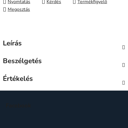
Nyomtatás
Kérdés
Megosztás
Leírás
Beszélgetés
Értékelés
L
á
Facebook
b
l
é