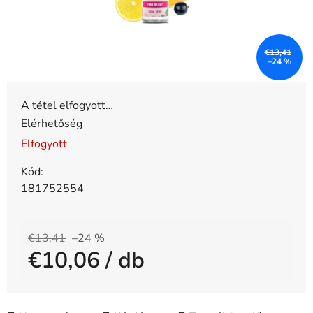
€13,41
–24 %
A tétel elfogyott…
Elérhetőség
Elfogyott
Kód:
181752554
€13,41
–24 %
€10,06
/ db
Egységár: