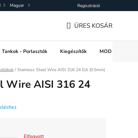
R
Magyar
Bejelentkezés
Regisztráció
SZF)
Adatkezelési Tájékoztató
Elállás a Vásárlástol
On
ÜRES KOSÁR
KOSÁR
Tankok - Porlasztók
Kiegészítők
MOD e cigi akkuk
kellékek
/
Stainless Steel Wire AISI 316 24 GA (0.5mm)
el Wire AISI 316 24
eléshez
Elfogyott