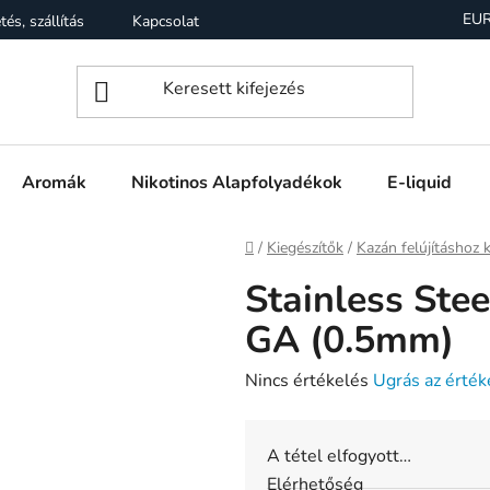
EU
tés, szállítás
Kapcsolat
Garancia
Üzleti feltételek (Á
Aromák
Nikotinos Alapfolyadékok
E-liquid
Kezdőlap
/
Kiegészítők
/
Kazán felújításhoz 
Stainless Ste
GA (0.5mm)
A
Nincs értékelés
Ugrás az érték
termék
átlagos
A tétel elfogyott…
értékelése
Elérhetőség