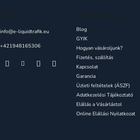
solat
Ügyfélszolgálat
Blog
info
@
e-liquidtrafik.eu
GYIK
+421948165306
Hogyan vásároljunk?
Fizetés, szállítás
Kapcsolat
Garancia
Üzleti feltételek (ÁSZF)
Adatkezelési Tájékoztató
Elállás a Vásárlástol
Online Elállási Nyilatkozat