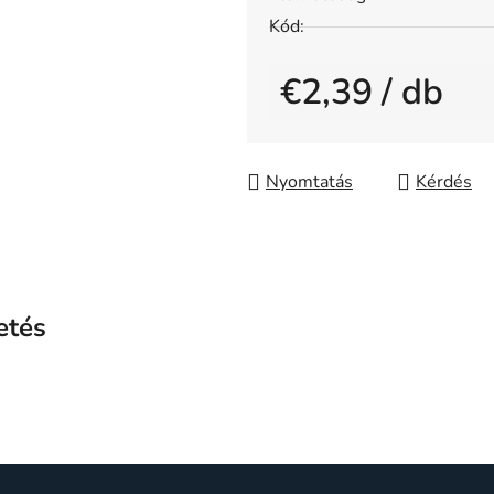
5-
Kód:
ből
0,0
€2,39
/ db
csillag.
Egységár:
Nyomtatás
Kérdés
etés