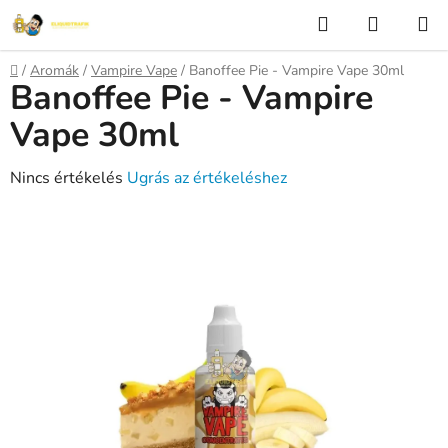
Ugrás
Keresés
KOSÁR
a
fő
Kezdőlap
/
Aromák
/
Vampire Vape
/
Banoffee Pie - Vampire Vape 30ml
tartalomhoz
Banoffee Pie - Vampire
Vape 30ml
A
Nincs értékelés
Ugrás az értékeléshez
termék
átlagos
értékelése
5-
ből
0,0
csillag.