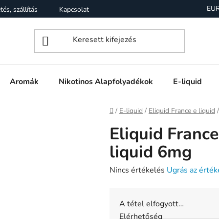
EU
tés, szállítás
Kapcsolat
Garancia
Üzleti feltételek (Á
Aromák
Nikotinos Alapfolyadékok
E-liquid
Kezdőlap
/
E-liquid
/
Eliquid France e liquid
/
Eliquid Franc
liquid 6mg
A
Nincs értékelés
Ugrás az érték
termék
átlagos
A tétel elfogyott…
értékelése
Elérhetőség