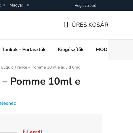
R
Magyar
Bejelentkezés
Regisztráció
SZF)
Adatkezelési Tájékoztató
Elállás a Vásárlástol
On
ÜRES KOSÁR
KOSÁR
Tankok - Porlasztók
Kiegészítők
MOD e cigi akkuk
Eliquid France – Pomme 10ml e liquid 6mg
e – Pomme 10ml e
eléshez
Elfogyott