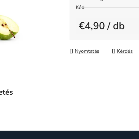
5-
Kód:
ből
0,0
€4,90
/ db
csillag.
Egységár:
Nyomtatás
Kérdés
etés