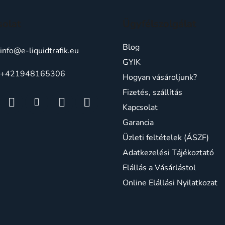
solat
Ügyfélszolgálat
Blog
info
@
e-liquidtrafik.eu
GYIK
+421948165306
Hogyan vásároljunk?
Fizetés, szállítás
Kapcsolat
Garancia
Üzleti feltételek (ÁSZF)
Adatkezelési Tájékoztató
Elállás a Vásárlástol
Online Elállási Nyilatkozat