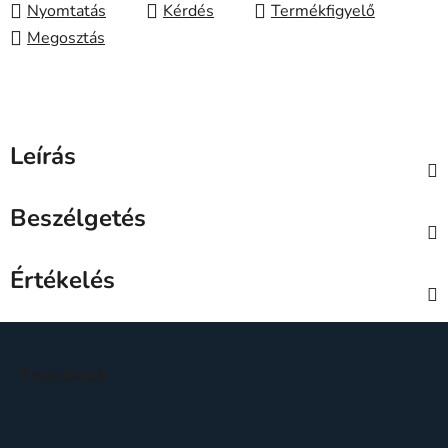
Nyomtatás
Kérdés
Megosztás
Leírás
Beszélgetés
Értékelés
L
á
Facebook
b
l
é