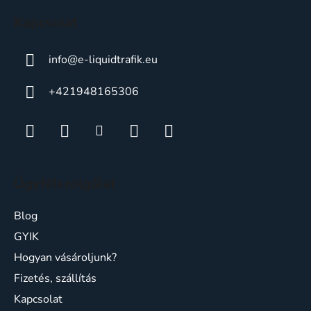
c
Kapcsolat
info
@
e-liquidtrafik.eu
+421948165306
Ügyfélszolgálat
Blog
GYIK
Hogyan vásároljunk?
Fizetés, szállítás
Kapcsolat