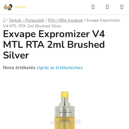
Ugrás
Keresés
KOSÁR
a
fő
Kezdőlap
/
Tankok - Porlasztók
/
RTA / RBA Kazánok
/
Exvape Expromizer
tartalomhoz
V4 MTL RTA 2ml Brushed Silver
Exvape Expromizer V4
MTL RTA 2ml Brushed
Silver
A
Nincs értékelés
Ugrás az értékeléshez
termék
átlagos
értékelése
5-
ből
0,0
csillag.