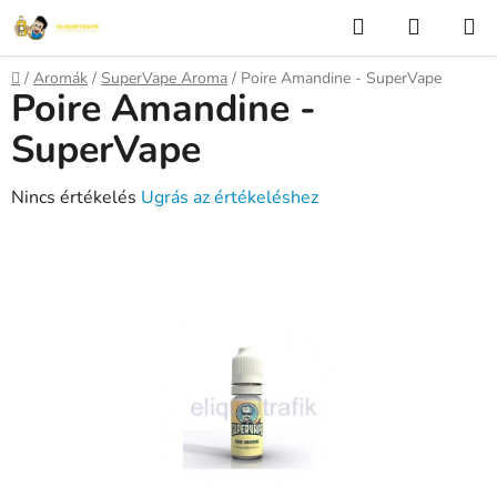
Ugrás
Keresés
KOSÁR
a
fő
Kezdőlap
/
Aromák
/
SuperVape Aroma
/
Poire Amandine - SuperVape
tartalomhoz
Poire Amandine -
SuperVape
A
Nincs értékelés
Ugrás az értékeléshez
termék
átlagos
értékelése
5-
ből
0,0
csillag.