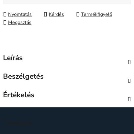
Nyomtatás
Kérdés
Megosztás
Leírás
Beszélgetés
Értékelés
L
á
Facebook
b