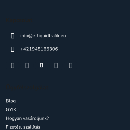
l
é
c
Kapcsolat
info
@
e-liquidtrafik.eu
+421948165306
Ügyfélszolgálat
Blog
GYIK
Hogyan vásároljunk?
Fizetés, szállítás