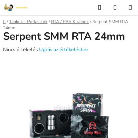
Ugrás
Keresés
KOSÁR
a
fő
Kezdőlap
/
Tankok - Porlasztók
/
RTA / RBA Kazánok
/
Serpent SMM RTA
tartalomhoz
24mm
Serpent SMM RTA 24mm
A
Nincs értékelés
Ugrás az értékeléshez
termék
átlagos
értékelése
5-
ből
0,0
csillag.