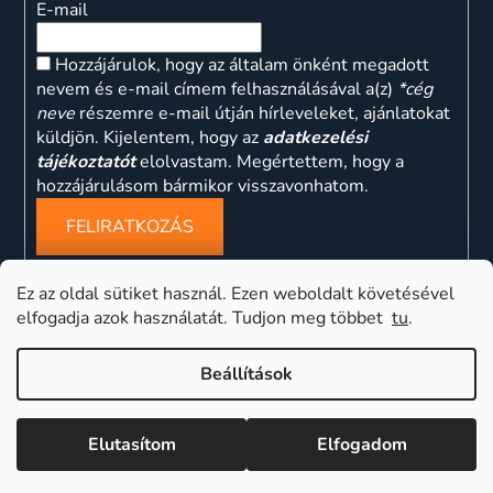
E-mail
Hozzájárulok, hogy az általam önként megadott
nevem és e-mail címem felhasználásával a(z)
*cég
neve
részemre e-mail útján hírleveleket, ajánlatokat
küldjön. Kijelentem, hogy az
adatkezelési
tájékoztatót
elolvastam. Megértettem, hogy a
hozzájárulásom bármikor visszavonhatom.
FELIRATKOZÁS
Ez az oldal sütiket használ. Ezen weboldalt követésével
elfogadja azok használatát. Tudjon meg többet
tu
.
ns
Beállítások
Elutasítom
Elfogadom
Shoptet készítette
Copyright 2026
eliquidtrafik
. Minden jog fenntartva.