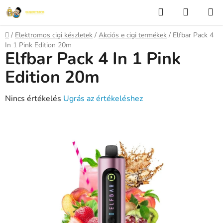
Ugrás
Keresés
KOSÁR
a
fő
Kezdőlap
/
Elektromos cigi készletek
/
Akciós e cigi termékek
/
Elfbar Pack 4
tartalomhoz
In 1 Pink Edition 20m
Elfbar Pack 4 In 1 Pink
Edition 20m
A
Nincs értékelés
Ugrás az értékeléshez
termék
átlagos
értékelése
5-
ből
0,0
csillag.