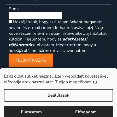
E-mail
Hozzájárulok, hogy az általam önként megadott
nevem és e-mail címem felhasználásával a(z)
*cég
neve
részemre e-mail útján hírleveleket, ajánlatokat
küldjön. Kijelentem, hogy az
adatkezelési
tájékoztatót
elolvastam. Megértettem, hogy a
hozzájárulásom bármikor visszavonhatom.
FELIRATKOZÁS
Ez az oldal sütiket használ. Ezen weboldalt követésével
elfogadja azok használatát. Tudjon meg többet
tu
.
ns
Beállítások
Elutasítom
Elfogadom
Shoptet készítette