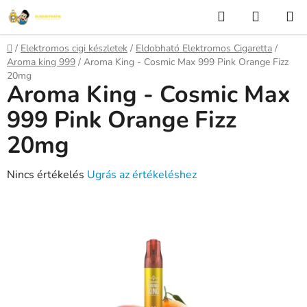
Ugrás
Keresés
KOSÁR
a
fő
Kezdőlap
/
Elektromos cigi készletek
/
Eldobható Elektromos Cigaretta
/
tartalomhoz
Aroma king 999
/
Aroma King - Cosmic Max 999 Pink Orange Fizz
20mg
Aroma King - Cosmic Max
999 Pink Orange Fizz
20mg
A
Nincs értékelés
Ugrás az értékeléshez
termék
átlagos
értékelése
5-
ből
0,0
csillag.