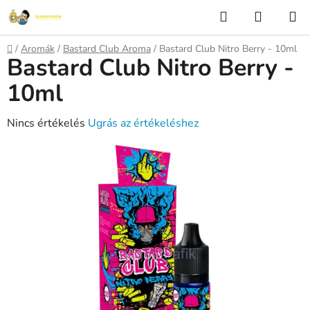
Ugrás
Keresés
KOSÁR
a
fő
Kezdőlap
/
Aromák
/
Bastard Club Aroma
/
Bastard Club Nitro Berry - 10ml
tartalomhoz
Bastard Club Nitro Berry -
10ml
A
Nincs értékelés
Ugrás az értékeléshez
termék
átlagos
értékelése
5-
ből
0,0
csillag.