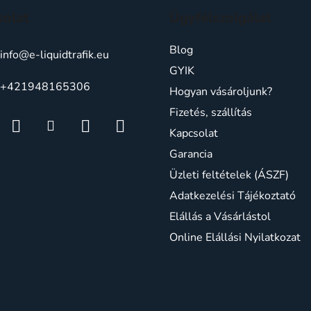
solat
Ügyfélszolgálat
Blog
info
@
e-liquidtrafik.eu
GYIK
+421948165306
Hogyan vásároljunk?
Fizetés, szállítás
Kapcsolat
Garancia
Üzleti feltételek (ÁSZF)
Adatkezelési Tájékoztató
Elállás a Vásárlástol
Online Elállási Nyilatkozat