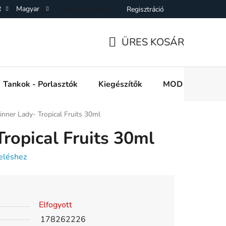
R
Magyar
Bejelentkezés
Regisztráció
SZF)
Adatkezelési Tájékoztató
Elállás a Vásárlástol
On
ÜRES KOSÁR
KOSÁR
Tankok - Porlasztók
Kiegészítők
MOD e cigi akkuk
inner Lady- Tropical Fruits 30ml
Tropical Fruits 30ml
eléshez
Elfogyott
178262226