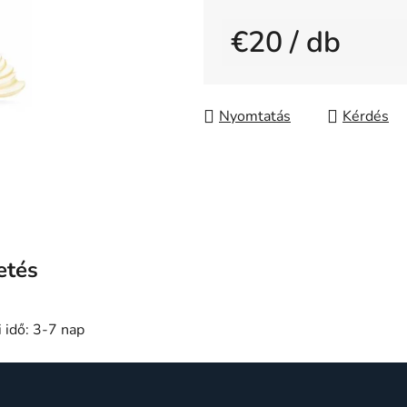
0,0
€20
/ db
csillag.
Egységár:
Nyomtatás
Kérdés
etés
 idő: 3-7 nap