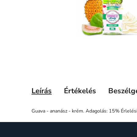
Leírás
Értékelés
Beszélg
Guava - ananász - krém. Adagolás: 15% Érlelési
L