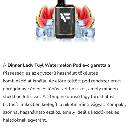
0,0
csillag.
A
Dinner Lady Fuyl Watermelon Pod e-cigaretta
a
frissesség és az egyszerű használat tökéletes
kombinációját kínálja. Az előre töltött pod rendszer érett
görögdinnye édes és lédús ízét hozza el, amely minden
slukkban felfrissít. A 20mg nikotinsó lágy torokhatást
biztosít, miközben kielégíti a nikotin iránti vágyat. Kompakt,
azonnal használható eszköz, amely ideális kezdőknek és
haladóknak egyaránt.