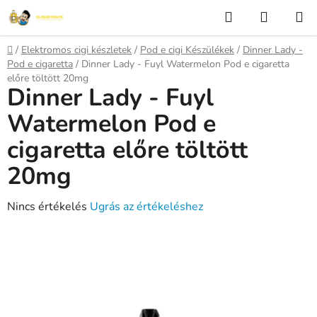
Ugrás
Keresés
KOSÁR
a
fő
Kezdőlap
/
Elektromos cigi készletek
/
Pod e cigi Készülékek
/
Dinner Lady -
tartalomhoz
Pod e cigaretta
/
Dinner Lady - Fuyl Watermelon Pod e cigaretta
előre töltött 20mg
Dinner Lady - Fuyl
Watermelon Pod e
cigaretta előre töltött
20mg
A
Nincs értékelés
Ugrás az értékeléshez
termék
átlagos
értékelése
5-
ből