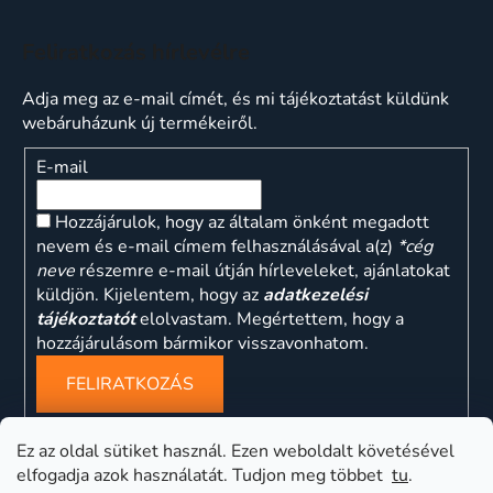
Feliratkozás hírlevélre
Adja meg az e-mail címét, és mi tájékoztatást küldünk
webáruházunk új termékeiről.
E-mail
Hozzájárulok, hogy az általam önként megadott
nevem és e-mail címem felhasználásával a(z)
*cég
neve
részemre e-mail útján hírleveleket, ajánlatokat
küldjön. Kijelentem, hogy az
adatkezelési
tájékoztatót
elolvastam. Megértettem, hogy a
hozzájárulásom bármikor visszavonhatom.
FELIRATKOZÁS
Ez az oldal sütiket használ. Ezen weboldalt követésével
elfogadja azok használatát. Tudjon meg többet
tu
.