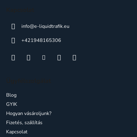
c
Kapcsolat
info
@
e-liquidtrafik.eu
+421948165306
Ügyfélszolgálat
Blog
GYIK
Hogyan vásároljunk?
Fizetés, szállítás
Kapcsolat